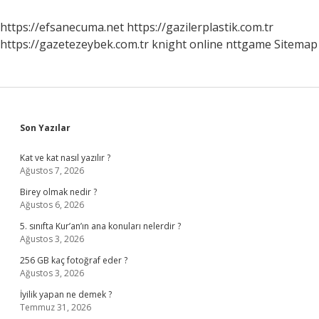
Zaman
Okunur
https://efsanecuma.net
https://gazilerplastik.com.tr
https://gazetezeybek.com.tr
knight online
nttgame
Sitemap
Sidebar
Son Yazılar
Kat ve kat nasıl yazılır ?
Ağustos 7, 2026
Birey olmak nedir ?
Ağustos 6, 2026
5. sınıfta Kur’an’ın ana konuları nelerdir ?
Ağustos 3, 2026
256 GB kaç fotoğraf eder ?
Ağustos 3, 2026
İyilik yapan ne demek ?
Temmuz 31, 2026