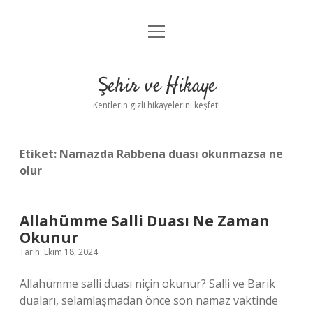
menüyü
Anasayfa
aç
Gizlilik Politikası
Şehir ve Hikaye
Yasal Uyarı
Kentlerin gizli hikayelerini keşfet!
Hakkımızda
Etiket:
Namazda Rabbena duası okunmazsa ne
olur
Allahümme Salli Duası Ne Zaman
Okunur
Tarih: Ekim 18, 2024
Allahümme salli duası niçin okunur? Salli ve Barik
duaları, selamlaşmadan önce son namaz vaktinde