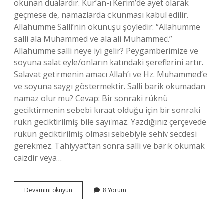
okunan dualardır. Kur’an-ı Kerim’de ayet olarak
geçmese de, namazlarda okunması kabul edilir.
Allahumme Salli’nin okunuşu şöyledir: “Allahumme
salli ala Muhammed ve ala ali Muhammed.”
Allahümme salli neye iyi gelir? Peygamberimize ve
soyuna salat eyle/onların katındaki şereflerini artır.
Salavat getirmenin amacı Allah’ı ve Hz. Muhammed’e
ve soyuna saygı göstermektir. Salli barik okumadan
namaz olur mu? Cevap: Bir sonraki rüknü
geciktirmenin sebebi kıraat olduğu için bir sonraki
rükn geciktirilmiş bile sayılmaz. Yazdığınız çerçevede
rükün geciktirilmiş olması sebebiyle sehiv secdesi
gerekmez. Tahiyyat’tan sonra salli ve barik okumak
caizdir veya…
Allahümme
Devamını okuyun
8 Yorum
Salli
Duası
Ne