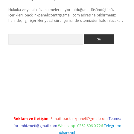
Hukuka ve yasal düzenlemelere aykırı olduğunu düşündüğünüz
içerikleri,
backlinkpanelicomtr@gmail.com
adresine bildirmeniz
halinde, ilgili içerikler yasal süre içerisinde sitemizden kaldırılacaktır.
Arama
etexper
Reklam ve İletişim:
E-mail:
backlinkpaneli@gmail.com
Teams:
forumhizmeti@gmail.com
Whatsapp: 0262 606 0 726
Telegram:
@karabul