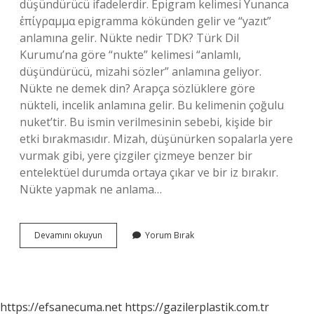
düşündürücü ifadelerdir. Epigram kelimesi Yunanca
ἐπίγραμμα epigramma kökünden gelir ve “yazıt”
anlamına gelir. Nükte nedir TDK? Türk Dil
Kurumu’na göre “nukte” kelimesi “anlamlı,
düşündürücü, mizahi sözler” anlamına geliyor.
Nükte ne demek din? Arapça sözlüklere göre
nükteli, incelik anlamına gelir. Bu kelimenin çoğulu
nuket’tir. Bu ismin verilmesinin sebebi, kişide bir
etki bırakmasıdır. Mizah, düşünürken sopalarla yere
vurmak gibi, yere çizgiler çizmeye benzer bir
entelektüel durumda ortaya çıkar ve bir iz bırakır.
Nükte yapmak ne anlama…
Nükte
Devamını okuyun
Yorum Bırak
Ne
Demek
Tdk
https://efsanecuma.net
https://gazilerplastik.com.tr