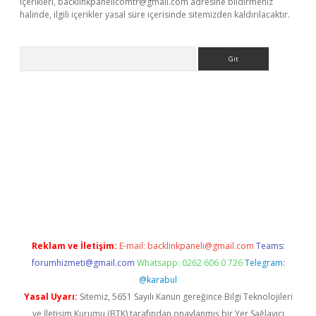
içerikleri,
backlinkpanelicomtr@gmail.com
adresine bildirmeniz
halinde, ilgili içerikler yasal süre içerisinde sitemizden kaldırılacaktır.
Arama
etexper
Reklam ve İletişim:
E-mail:
backlinkpaneli@gmail.com
Teams:
forumhizmeti@gmail.com
Whatsapp: 0262 606 0 726
Telegram:
@karabul
Yasal Uyarı:
Sitemiz, 5651 Sayılı Kanun gereğince Bilgi Teknolojileri
ve İletişim Kurumu (BTK) tarafından onaylanmış bir Yer Sağlayıcı