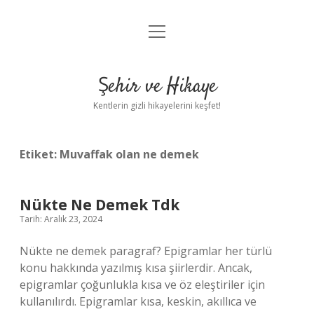
menüyü
Anasayfa
aç
Gizlilik Politikası
Şehir ve Hikaye
Yasal Uyarı
Kentlerin gizli hikayelerini keşfet!
Hakkımızda
Etiket:
Muvaffak olan ne demek
Nükte Ne Demek Tdk
Tarih: Aralık 23, 2024
Nükte ne demek paragraf? Epigramlar her türlü
konu hakkında yazılmış kısa şiirlerdir. Ancak,
epigramlar çoğunlukla kısa ve öz eleştiriler için
kullanılırdı. Epigramlar kısa, keskin, akıllıca ve