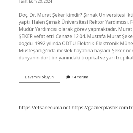
Tarih: Ekim 20, 2024
Doç. Dr. Murat Şeker kimdir? Şırnak Üniversitesi İkt
yaptı. Halen Şırnak Üniversitesi Rektör Yardımcısı,
Müdür Yardımcısı olarak görev yapmaktadır. Murat
ŞEKER vefat etti. Cenaze 12.04. Mustafa Murat Şeke
doğdu. 1992 yılında ODTÜ Elektrik-Elektronik Mühe
Müsteşarlığı’nda meslek hayatına başladı. Şeker ner
dünyanın dört bir yanındaki tropikal ve yarı tropikal
Murat
Devamını okuyun
14 Yorum
Şeker
Ne
Mezunu
https://efsanecuma.net
https://gazilerplastik.com.tr