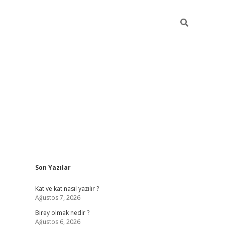
Sidebar
Son Yazılar
betexper
Kat ve kat nasıl yazılır ?
Ağustos 7, 2026
Birey olmak nedir ?
Ağustos 6, 2026