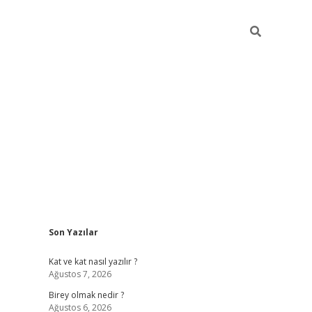
Sidebar
Son Yazılar
betexper
Kat ve kat nasıl yazılır ?
Ağustos 7, 2026
Birey olmak nedir ?
Ağustos 6, 2026