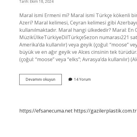
Tarih: Ekim 18, 2024
Maral ismi Ermeni mi? Maral ismi Türkçe kökenli bi
Azeri? Maral kelimesi, Ceyran kelimesi gibi Azerb
kullanılmaktadır. Maral hangi ülkededir? Maral: 
MüzikÜlkeTürkiyeDilTürkçeSezon numarası221 satır
Amerika’da kullanılır) veya geyik (çoğul: “moose” veya
büyük ve en ağır geyik ve Alces cinsinin tek türüdür.
(çoğul: “moose” veya “elks”; Avrasya’da kullanılır) (
Maral
Devamını okuyun
14 Yorum
Hangi
Hayvan
https://efsanecuma.net
https://gazilerplastik.com.tr