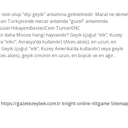
r isim olup “dişi geyik” anlamına gelmektedir. Maral ne deme
aycan Türkçesinde mecaz anlamda “güzel” anlamında
En Güzel HikayemBesteciCem TuncerENC
 daha Moose hangi hayvandır? Geyik (çoğul: “elk”; Kuzey
 “elks”; Avrasya’da kullanılır) (Alces alces), en uzun, en
 Geyik (çoğul: “elk”; Kuzey Amerika’da kullanılır) veya geyik
Alces alces), geyik cinsinin en uzun, en büyük ve en ağır…
https://gazetezeybek.com.tr
knight online
nttgame
Sitema