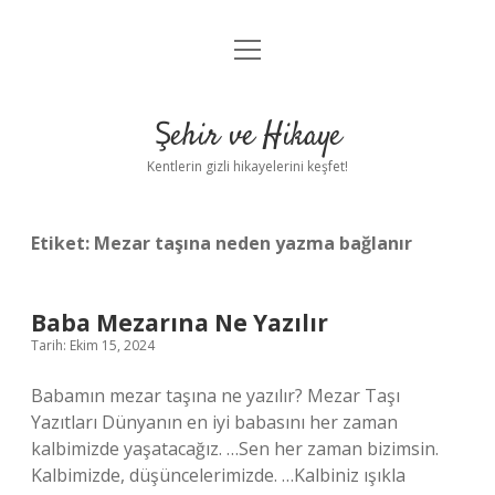
menüyü
Anasayfa
aç
Gizlilik Politikası
Şehir ve Hikaye
Yasal Uyarı
Kentlerin gizli hikayelerini keşfet!
Hakkımızda
Etiket:
Mezar taşına neden yazma bağlanır
Baba Mezarına Ne Yazılır
Tarih: Ekim 15, 2024
Babamın mezar taşına ne yazılır? Mezar Taşı
Yazıtları Dünyanın en iyi babasını her zaman
kalbimizde yaşatacağız. …Sen her zaman bizimsin.
Kalbimizde, düşüncelerimizde. …Kalbiniz ışıkla