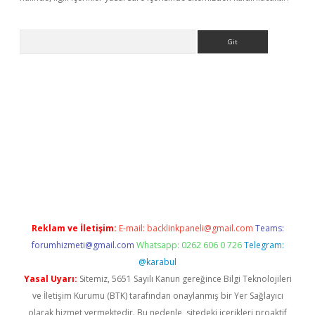
Arama
betexper
Reklam ve İletişim:
E-mail:
backlinkpaneli@gmail.com
Teams:
forumhizmeti@gmail.com
Whatsapp: 0262 606 0 726
Telegram:
@karabul
Yasal Uyarı:
Sitemiz, 5651 Sayılı Kanun gereğince Bilgi Teknolojileri
ve İletişim Kurumu (BTK) tarafından onaylanmış bir Yer Sağlayıcı
olarak hizmet vermektedir. Bu nedenle, sitedeki içerikleri proaktif