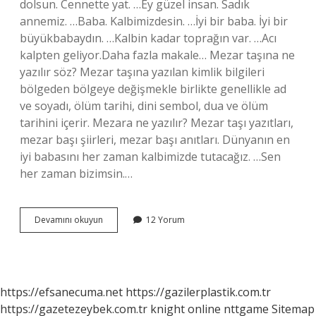
dolsun. Cennette yat. …Ey güzel insan. Sadık
annemiz. …Baba. Kalbimizdesin. …İyi bir baba. İyi bir
büyükbabaydın. …Kalbin kadar toprağın var. …Acı
kalpten geliyor.Daha fazla makale… Mezar taşına ne
yazılır söz? Mezar taşına yazılan kimlik bilgileri
bölgeden bölgeye değişmekle birlikte genellikle ad
ve soyadı, ölüm tarihi, dini sembol, dua ve ölüm
tarihini içerir. Mezara ne yazılır? Mezar taşı yazıtları,
mezar başı şiirleri, mezar başı anıtları. Dünyanın en
iyi babasını her zaman kalbimizde tutacağız. …Sen
her zaman bizimsin.…
Baba
Devamını okuyun
12 Yorum
Mezarına
Ne
Yazılır
https://efsanecuma.net
https://gazilerplastik.com.tr
https://gazetezeybek.com.tr
knight online
nttgame
Sitemap