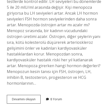
testlerde kontrol edilir. LH seviyeleri bu dönemlerde
5 ile 20 mlU/ml arasında değişir. Kişi menopoza
giriyorsa bu LH seviyeleri artar. Ancak LH hormon
seviyeleri FSH hormon seviyelerinden daha sonra
artar. Menopozda östrojen artar mı azalır mı?
Menopoz sırasında, bir kadının vücudundaki
östrojen üretimi azalır. Östrojen, diğer şeylerin yanı
sıra, kötü kolesterolü düşürerek arterioskleroz
gelişimini önler ve kadınları kardiyovasküler
hastalıklardan korur. Menopozdan sonra,
kardiyovasküler hastalık riski her yıl katlanarak
artar. Menopoza girerken hangi hormon değerleri?
Menopozun kesin tanısı için FSH, östrojen, LH,
inhibin B, testosteron, progesteron ve HCG
hormonlarının…
Menopozda
Devamını okuyun
8 Yorum
Hangi
Hormonlar