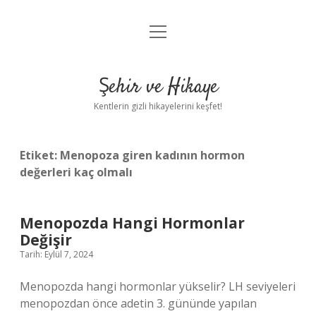
menüyü
Anasayfa
aç
Gizlilik Politikası
Şehir ve Hikaye
Yasal Uyarı
Kentlerin gizli hikayelerini keşfet!
Hakkımızda
Etiket:
Menopoza giren kadının hormon
değerleri kaç olmalı
Menopozda Hangi Hormonlar
Değişir
Tarih: Eylül 7, 2024
Menopozda hangi hormonlar yükselir? LH seviyeleri
menopozdan önce adetin 3. gününde yapılan