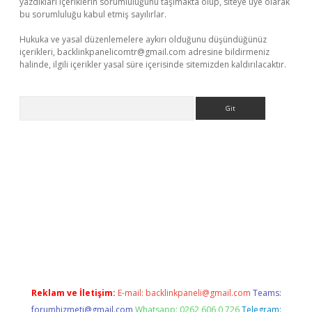
yazdıkları içeriklerin sorumluluğunu taşımakta olup, siteye üye olarak
bu sorumluluğu kabul etmiş sayılırlar.
Hukuka ve yasal düzenlemelere aykırı olduğunu düşündüğünüz
içerikleri,
backlinkpanelicomtr@gmail.com
adresine bildirmeniz
halinde, ilgili içerikler yasal süre içerisinde sitemizden kaldırılacaktır.
Arama
exper
Reklam ve İletişim:
E-mail:
backlinkpaneli@gmail.com
Teams:
forumhizmeti@gmail.com
Whatsapp: 0262 606 0 726
Telegram: