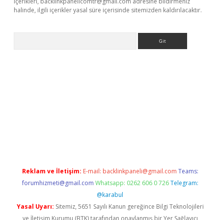
içerikleri,
backlinkpanelicomtr@gmail.com
adresine bildirmeniz
halinde, ilgili içerikler yasal süre içerisinde sitemizden kaldırılacaktır.
Arama
etexper
Reklam ve İletişim:
E-mail:
backlinkpaneli@gmail.com
Teams:
forumhizmeti@gmail.com
Whatsapp: 0262 606 0 726
Telegram:
@karabul
Yasal Uyarı:
Sitemiz, 5651 Sayılı Kanun gereğince Bilgi Teknolojileri
ve İletişim Kurumu (BTK) tarafından onaylanmış bir Yer Sağlayıcı