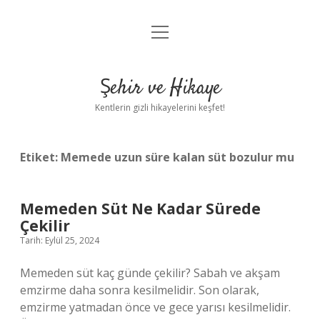
menüyü
Anasayfa
aç
Gizlilik Politikası
Şehir ve Hikaye
Yasal Uyarı
Kentlerin gizli hikayelerini keşfet!
Hakkımızda
Etiket:
Memede uzun süre kalan süt bozulur mu
Memeden Süt Ne Kadar Sürede
Çekilir
Tarih: Eylül 25, 2024
Memeden süt kaç günde çekilir? Sabah ve akşam
emzirme daha sonra kesilmelidir. Son olarak,
emzirme yatmadan önce ve gece yarısı kesilmelidir.