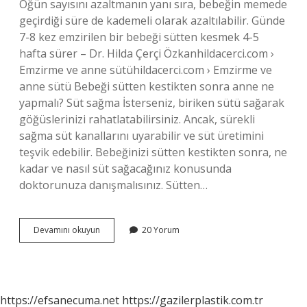
Öğün sayısını azaltmanın yanı sıra, bebeğin memede
geçirdiği süre de kademeli olarak azaltılabilir. Günde
7-8 kez emzirilen bir bebeği sütten kesmek 4-5
hafta sürer – Dr. Hilda Çerçi Özkanhildacerci.com ›
Emzirme ve anne sütühildacerci.com › Emzirme ve
anne sütü Bebeği sütten kestikten sonra anne ne
yapmalı? Süt sağma İsterseniz, biriken sütü sağarak
göğüslerinizi rahatlatabilirsiniz. Ancak, sürekli
sağma süt kanallarını uyarabilir ve süt üretimini
teşvik edebilir. Bebeğinizi sütten kestikten sonra, ne
kadar ve nasıl süt sağacağınız konusunda
doktorunuza danışmalısınız. Sütten…
Memeden
Devamını okuyun
20 Yorum
Süt
Ne
Kadar
Sürede
Çekilir
https://efsanecuma.net
https://gazilerplastik.com.tr