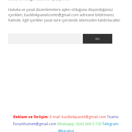
Hukuka ve yasal düzenlemelere aykırı olduğunu düşündüğünüz
içerikleri,
backlinkpanelicomtr@gmail.com
adresine bildirmeniz
halinde, ilgili içerikler yasal süre içerisinde sitemizden kaldırılacaktır.
Arama
etexper
Reklam ve İletişim:
E-mail:
backlinkpaneli@gmail.com
Teams:
forumhizmeti@gmail.com
Whatsapp: 0262 606 0 726
Telegram:
@karabul