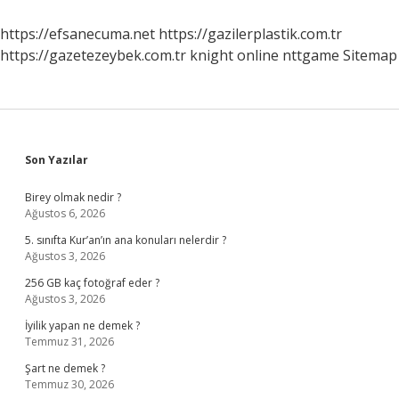
https://efsanecuma.net
https://gazilerplastik.com.tr
https://gazetezeybek.com.tr
knight online
nttgame
Sitemap
Sidebar
Son Yazılar
Birey olmak nedir ?
Ağustos 6, 2026
5. sınıfta Kur’an’ın ana konuları nelerdir ?
Ağustos 3, 2026
256 GB kaç fotoğraf eder ?
Ağustos 3, 2026
İyilik yapan ne demek ?
Temmuz 31, 2026
Şart ne demek ?
Temmuz 30, 2026