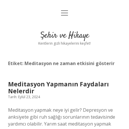
menüyü
Anasayfa
aç
Gizlilik Politikası
Şehir ve Hikaye
Yasal Uyarı
Kentlerin gizli hikayelerini keşfet!
Hakkımızda
Etiket:
Meditasyon ne zaman etkisini gösterir
Meditasyon Yapmanın Faydaları
Nelerdir
Tarih: Eylül 23, 2024
Meditasyon yapmak neye iyi gelir? Depresyon ve
anksiyete gibi ruh sağlığı sorunlarının tedavisinde
yardımcı olabilir. Yarım saat meditasyon yapmak