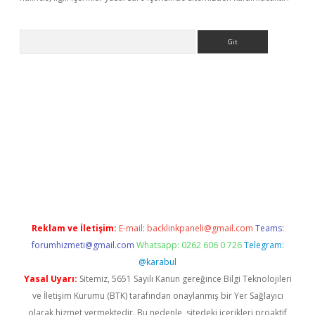
Arama
etexper
Reklam ve İletişim:
E-mail:
backlinkpaneli@gmail.com
Teams:
forumhizmeti@gmail.com
Whatsapp: 0262 606 0 726
Telegram:
@karabul
Yasal Uyarı:
Sitemiz, 5651 Sayılı Kanun gereğince Bilgi Teknolojileri
ve İletişim Kurumu (BTK) tarafından onaylanmış bir Yer Sağlayıcı
olarak hizmet vermektedir. Bu nedenle, sitedeki içerikleri proaktif