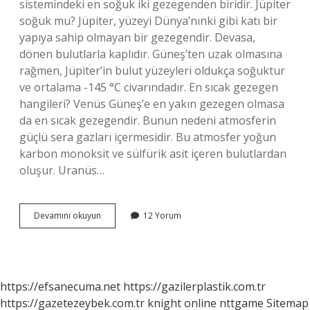
sistemindeki en soğuk iki gezegenden biridir. Jüpiter
soğuk mu? Jüpiter, yüzeyi Dünya’nınki gibi katı bir
yapıya sahip olmayan bir gezegendir. Devasa,
dönen bulutlarla kaplıdır. Güneş’ten uzak olmasına
rağmen, Jüpiter’in bulut yüzeyleri oldukça soğuktur
ve ortalama -145 °C civarındadır. En sıcak gezegen
hangileri? Venüs Güneş’e en yakın gezegen olmasa
da en sıcak gezegendir. Bunun nedeni atmosferin
güçlü sera gazları içermesidir. Bu atmosfer yoğun
karbon monoksit ve sülfürik asit içeren bulutlardan
oluşur. Uranüs…
En
Devamını okuyun
12 Yorum
Soğuk
Gezegenin
Adı
Nedir
https://efsanecuma.net
https://gazilerplastik.com.tr
https://gazetezeybek.com.tr
knight online
nttgame
Sitemap