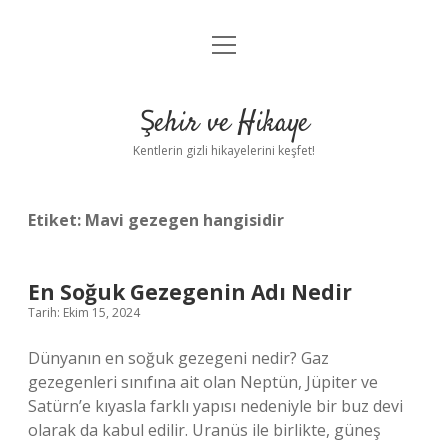
menüyü
Anasayfa
aç
Gizlilik Politikası
Şehir ve Hikaye
Yasal Uyarı
Kentlerin gizli hikayelerini keşfet!
Hakkımızda
Etiket:
Mavi gezegen hangisidir
En Soğuk Gezegenin Adı Nedir
Tarih: Ekim 15, 2024
Dünyanın en soğuk gezegeni nedir? Gaz
gezegenleri sınıfına ait olan Neptün, Jüpiter ve
Satürn’e kıyasla farklı yapısı nedeniyle bir buz devi
olarak da kabul edilir. Uranüs ile birlikte, güneş