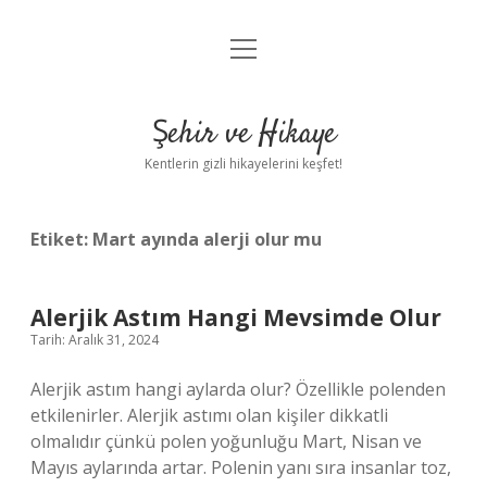
menüyü
Anasayfa
aç
Gizlilik Politikası
Şehir ve Hikaye
Yasal Uyarı
Kentlerin gizli hikayelerini keşfet!
Hakkımızda
Etiket:
Mart ayında alerji olur mu
Alerjik Astım Hangi Mevsimde Olur
Tarih: Aralık 31, 2024
Alerjik astım hangi aylarda olur? Özellikle polenden
etkilenirler. Alerjik astımı olan kişiler dikkatli
olmalıdır çünkü polen yoğunluğu Mart, Nisan ve
Mayıs aylarında artar. Polenin yanı sıra insanlar toz,