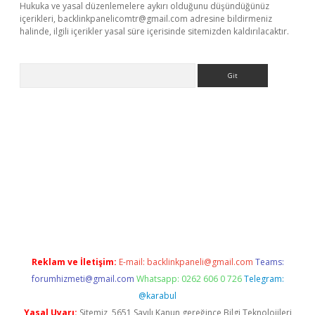
Hukuka ve yasal düzenlemelere aykırı olduğunu düşündüğünüz
içerikleri,
backlinkpanelicomtr@gmail.com
adresine bildirmeniz
halinde, ilgili içerikler yasal süre içerisinde sitemizden kaldırılacaktır.
Arama
etexper
Reklam ve İletişim:
E-mail:
backlinkpaneli@gmail.com
Teams:
forumhizmeti@gmail.com
Whatsapp: 0262 606 0 726
Telegram:
@karabul
Yasal Uyarı:
Sitemiz, 5651 Sayılı Kanun gereğince Bilgi Teknolojileri