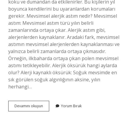
koku ve dumandan da etkilenirler. Bu kişilerin yıl
boyunca kendilerini bu uyaranlardan korumaları
gerekir. Mevsimsel alerjik astım nedir? Mevsimsel
astım: Mevsimsel astım türü yılın belirli
zamanlarında ortaya çıkar. Alerjik astım gibi,
alerjenlerden kaynaklanır. Aradaki fark, mevsimsel
astımın mevsimsel alerjenlerden kaynaklanması ve
yalnızca belirli zamanlarda ortaya çıkmasıdır.
Örneğin, ilkbaharda ortaya çıkan polen mevsimsel
astımı tetikleyebilir. Alerjik öksürük hangi aylarda
olur? Alerji kaynaklı öksürük: Soğuk mevsimde en
sık görülen soğuk algınlığının aksine, yılın
herhangi…
Alerjik
Devamını okuyun
Yorum Bırak
Astım
Hangi
Mevsimde
Olur