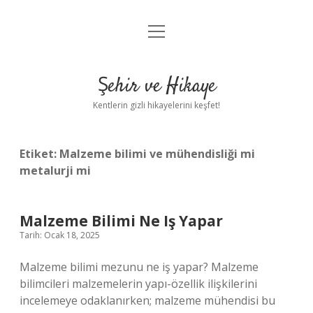
menüyü
Anasayfa
aç
Gizlilik Politikası
Şehir ve Hikaye
Yasal Uyarı
Kentlerin gizli hikayelerini keşfet!
Hakkımızda
Etiket:
Malzeme bilimi ve mühendisliği mi
metalurji mi
Malzeme Bilimi Ne Iş Yapar
Tarih: Ocak 18, 2025
Malzeme bilimi mezunu ne iş yapar? Malzeme
bilimcileri malzemelerin yapı-özellik ilişkilerini
incelemeye odaklanırken; malzeme mühendisi bu