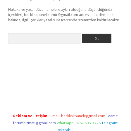
Hukuka ve yasal düzenlemelere aykırı olduğunu düşündüğünüz
içerikleri,
backlinkpanelicomtr@gmail.com
adresine bildirmeniz
halinde, ilgili içerikler yasal süre içerisinde sitemizden kaldırılacaktır.
Arama
etexper
Reklam ve İletişim:
E-mail:
backlinkpaneli@gmail.com
Teams:
forumhizmeti@gmail.com
Whatsapp: 0262 606 0 726
Telegram:
@karabul