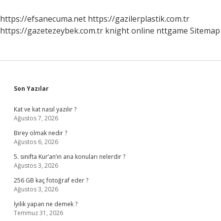
Yapar
https://efsanecuma.net
https://gazilerplastik.com.tr
https://gazetezeybek.com.tr
knight online
nttgame
Sitemap
Sidebar
Son Yazılar
Kat ve kat nasıl yazılır ?
Ağustos 7, 2026
Birey olmak nedir ?
Ağustos 6, 2026
5. sınıfta Kur’an’ın ana konuları nelerdir ?
Ağustos 3, 2026
256 GB kaç fotoğraf eder ?
Ağustos 3, 2026
İyilik yapan ne demek ?
Temmuz 31, 2026