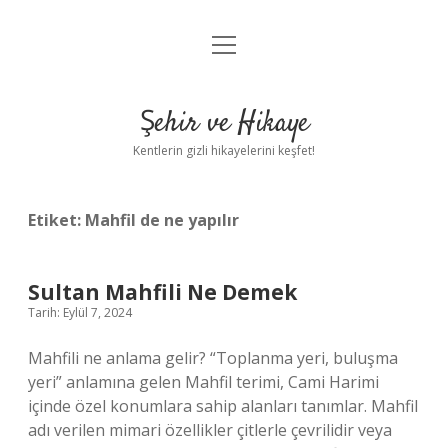
menüyü
Anasayfa
aç
Gizlilik Politikası
Şehir ve Hikaye
Yasal Uyarı
Kentlerin gizli hikayelerini keşfet!
Hakkımızda
Etiket:
Mahfil de ne yapılır
Sultan Mahfili Ne Demek
Tarih: Eylül 7, 2024
Mahfili ne anlama gelir? “Toplanma yeri, buluşma
yeri” anlamına gelen Mahfil terimi, Cami Harimi
içinde özel konumlara sahip alanları tanımlar. Mahfil
adı verilen mimari özellikler çitlerle çevrilidir veya