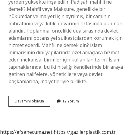
yerden yüksekte inşa edilir. Padişah mahfili ne
demek? Mahfil veya Maksure, genellikle bir
hükümdar ve maiyeti için ayrılmış, bir caminin
mihrabının veya kıble duvarının ortasında bulunan
alandır. Toplanma, öncelikle dua sırasında devlet
adamlarını potansiyel suikastçılardan korumak için
hizmet ederdi. Mahfil ne demek din? İslam
mimarisinin dini yapılarında özel amaçlara hizmet
eden mekansal birimler için kullanılan terim. İslam
tapınaklarında, bu iki niteliği kendilerinde bir araya
getiren halifelere, yöneticilere veya devlet
başkanlarına, maiyetleriyle birlikte…
Sultan
Devamını okuyun
12 Yorum
Mahfili
Ne
Demek
https://efsanecuma.net
https://gazilerplastik.com.tr