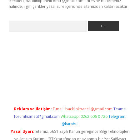
içerikleri,
backlinkpanelicomtr@gmail.com
adresine bildirmeniz
halinde, ilgili içerikler yasal süre içerisinde sitemizden kaldırılacaktır.
Arama
texper
Reklam ve İletişim:
E-mail:
backlinkpaneli@gmail.com
Teams:
forumhizmeti@gmail.com
Whatsapp: 0262 606 0 726
Telegram:
@karabul
Yasal Uyarı:
Sitemiz, 5651 Sayılı Kanun gereğince Bilgi Teknolojileri
ve İletişim Kurumu (BTK) tarafından onaylanmış bir Yer Sağlayıcı