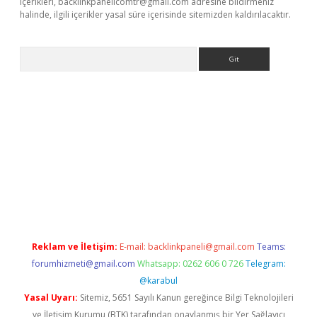
içerikleri,
backlinkpanelicomtr@gmail.com
adresine bildirmeniz
halinde, ilgili içerikler yasal süre içerisinde sitemizden kaldırılacaktır.
Arama
etexper
Reklam ve İletişim:
E-mail:
backlinkpaneli@gmail.com
Teams:
forumhizmeti@gmail.com
Whatsapp: 0262 606 0 726
Telegram:
@karabul
Yasal Uyarı:
Sitemiz, 5651 Sayılı Kanun gereğince Bilgi Teknolojileri
ve İletişim Kurumu (BTK) tarafından onaylanmış bir Yer Sağlayıcı