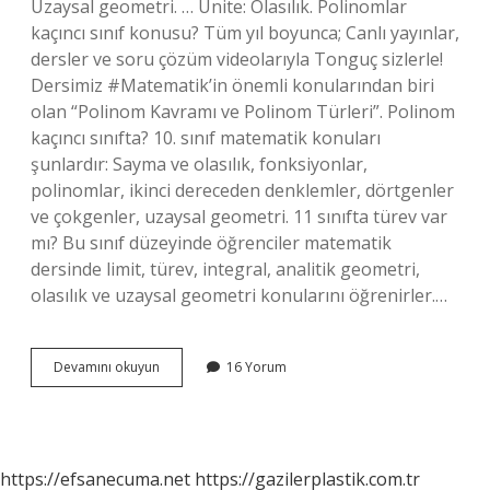
Uzaysal geometri. … Ünite: Olasılık. Polinomlar
kaçıncı sınıf konusu? Tüm yıl boyunca; Canlı yayınlar,
dersler ve soru çözüm videolarıyla Tonguç sizlerle!
Dersimiz #Matematik’in önemli konularından biri
olan “Polinom Kavramı ve Polinom Türleri”. Polinom
kaçıncı sınıfta? 10. sınıf matematik konuları
şunlardır: Sayma ve olasılık, fonksiyonlar,
polinomlar, ikinci dereceden denklemler, dörtgenler
ve çokgenler, uzaysal geometri. 11 sınıfta türev var
mı? Bu sınıf düzeyinde öğrenciler matematik
dersinde limit, türev, integral, analitik geometri,
olasılık ve uzaysal geometri konularını öğrenirler.…
11
Devamını okuyun
16 Yorum
Sınıfta
Polinom
Var
Mı
https://efsanecuma.net
https://gazilerplastik.com.tr