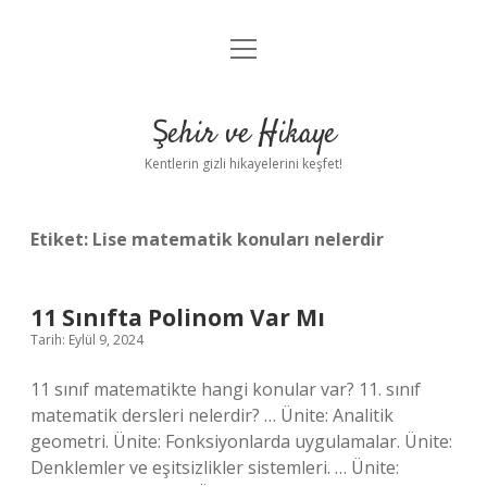
menüyü
Anasayfa
aç
Gizlilik Politikası
Şehir ve Hikaye
Yasal Uyarı
Kentlerin gizli hikayelerini keşfet!
Hakkımızda
Etiket:
Lise matematik konuları nelerdir
11 Sınıfta Polinom Var Mı
Tarih: Eylül 9, 2024
11 sınıf matematikte hangi konular var? 11. sınıf
matematik dersleri nelerdir? … Ünite: Analitik
geometri. Ünite: Fonksiyonlarda uygulamalar. Ünite:
Denklemler ve eşitsizlikler sistemleri. … Ünite: