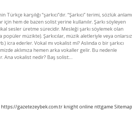
in Türkçe karşılığı “şarkıcı”dır. “Şarkıcı” terimi, sözlük anlam
r için hem de bazen solist yerine kullanılır. Şarkı söyleyen
zikal sesler üretme sürecidir. Mesleği şarkı söylemek olan
ya popüler müzikte). Şarkıcılar, müzik aletleriyle veya onlarsız
.) icra ederler. Vokal mı vokalist mi? Aslında o bir şarkıcı
imizde aklımıza hemen arka vokaller gelir. Bu nedenle
r. Ana vokalist nedir? Baş solist:…
https://gazetezeybek.com.tr
knight online
nttgame
Sitema