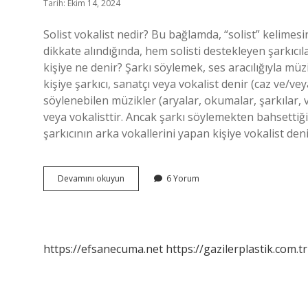
Tarih: Ekim 14, 2024
Solist vokalist nedir? Bu bağlamda, “solist” kelimesin
dikkate alındığında, hem solisti destekleyen şarkıcıla
kişiye ne denir? Şarkı söylemek, ses aracılığıyla mü
kişiye şarkıcı, sanatçı veya vokalist denir (caz ve/ve
söylenebilen müzikler (aryalar, okumalar, şarkılar, vb
veya vokalisttir. Ancak şarkı söylemekten bahsettiğ
şarkıcının arka vokallerini yapan kişiye vokalist deni
Solist
Devamını okuyun
6 Yorum
Vokalist
Aynı
Mı
https://efsanecuma.net
https://gazilerplastik.com.tr