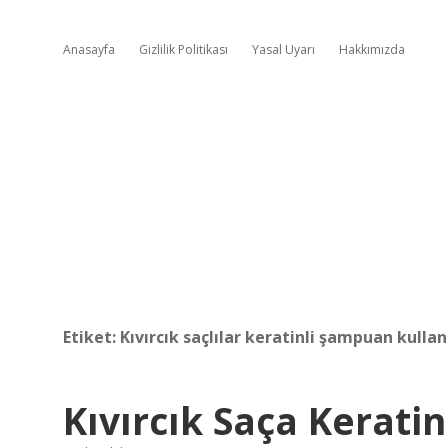
Anasayfa
Gizlilik Politikası
Yasal Uyarı
Hakkımızda
Etiket:
Kıvırcık saçlılar keratinli şampuan kullan
Kıvırcık Saça Kerati