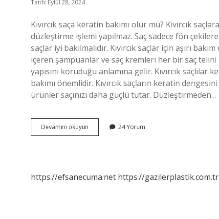
Tarih: Eylül 28, 2024
Kıvırcık saça keratin bakımı olur mu? Kıvırcık saçla
düzleştirme işlemi yapılmaz. Saç sadece fön çekilerek
saçlar iyi bakılmalıdır. Kıvırcık saçlar için aşırı bak
içeren şampuanlar ve saç kremleri her bir saç telini
yapısını koruduğu anlamına gelir. Kıvırcık saçlılar ke
bakımı önemlidir. Kıvırcık saçların keratin dengesini
ürünler saçınızı daha güçlü tutar. Düzleştirmeden…
Kıvırcık
Devamını okuyun
24 Yorum
Saça
Keratin
Sürülür
Mü
https://efsanecuma.net
https://gazilerplastik.com.tr