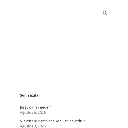
Sidebar
Son Yazılar
betexper
Birey olmak nedir ?
Ağustos 6, 2026
5. sınıfta Kur’an’ın ana konuları nelerdir ?
Ağustos 3, 2026