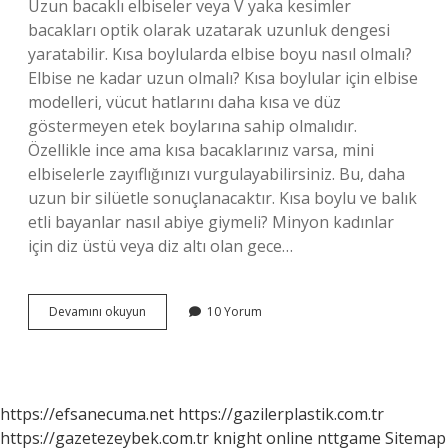
Uzun bacaklı elbiseler veya V yaka kesimler
bacakları optik olarak uzatarak uzunluk dengesi
yaratabilir. Kısa boylularda elbise boyu nasıl olmalı?
Elbise ne kadar uzun olmalı? Kısa boylular için elbise
modelleri, vücut hatlarını daha kısa ve düz
göstermeyen etek boylarına sahip olmalıdır.
Özellikle ince ama kısa bacaklarınız varsa, mini
elbiselerle zayıflığınızı vurgulayabilirsiniz. Bu, daha
uzun bir silüetle sonuçlanacaktır. Kısa boylu ve balık
etli bayanlar nasıl abiye giymeli? Minyon kadınlar
için diz üstü veya diz altı olan gece…
Kısa
Devamını okuyun
10 Yorum
Boylu
Olanlara
Hangi
Abiye
Modelleri
https://efsanecuma.net
https://gazilerplastik.com.tr
Gider
https://gazetezeybek.com.tr
knight online
nttgame
Sitemap