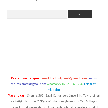
Arama
etexper
Reklam ve İletişim:
E-mail:
backlinkpaneli@gmail.com
Teams:
forumhizmeti@gmail.com
Whatsapp: 0262 606 0 726
Telegram:
@karabul
Yasal Uyarı:
Sitemiz, 5651 Sayılı Kanun gereğince Bilgi Teknolojileri
ve İletişim Kurumu (BTK) tarafından onaylanmış bir Yer Sağlayıcı
olarak hizmet vermektedir. Bu nedenle, sitedeki içerikleri proaktif