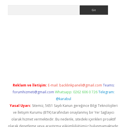
Arama
etexper
Reklam ve İletişim:
E-mail:
backlinkpaneli@gmail.com
Teams:
forumhizmeti@gmail.com
Whatsapp: 0262 606 0 726
Telegram:
@karabul
Yasal Uyarı:
Sitemiz, 5651 Sayılı Kanun gereğince Bilgi Teknolojileri
ve İletişim Kurumu (BTK) tarafından onaylanmış bir Yer Sağlayıcı
olarak hizmet vermektedir. Bu nedenle, sitedeki içerikleri proaktif
olarak denetleme veya araştırma yükümlülüğümüz bulunmamaktadır.