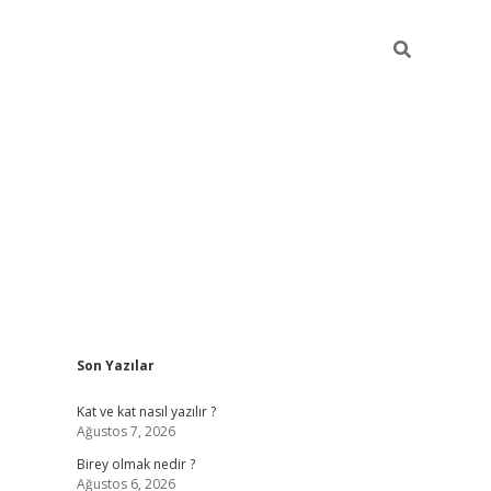
Sidebar
Son Yazılar
betexper
Kat ve kat nasıl yazılır ?
Ağustos 7, 2026
Birey olmak nedir ?
Ağustos 6, 2026