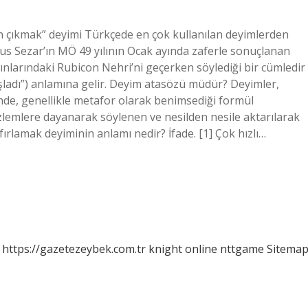
çıkmak” deyimi Türkçede en çok kullanılan deyimlerden
ulius Sezar’ın MÖ 49 yılının Ocak ayında zaferle sonuçlanan
larındaki Rubicon Nehri’ni geçerken söylediği bir cümledir
başladı”) anlamına gelir. Deyim atasözü müdür? Deyimler,
nde, genellikle metafor olarak benimsediği formül
zlemlere dayanarak söylenen ve nesilden nesile aktarılarak
ırlamak deyiminin anlamı nedir? İfade. [1] Çok hızlı…
https://gazetezeybek.com.tr
knight online
nttgame
Sitema