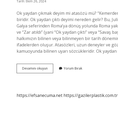
Tarih: Ekim 26, 2024
Ok yaydan çıkmak deyim mi atasözü mü? “Kemerden 
biridir. Ok yaydan çıktı deyimi nereden gelir? Bu, J
Galya seferinden Roma’ya dönüş yolunda Roma yakın
ve “Zar atıldı” (yani “Ok yaydan çıktı” veya “Savaş 
halkımızın bilinen veya bilinmeyen bir tarih dönemi
ifadelerden oluşur. Atasözleri, uzun deneyler ve gö
kamuoyunda bilinen uyarı sözcükleridir. Ok yaydan f
Yaydan
Devamını okuyun
Yorum Bırak
Çıkmak
Deyim
Midir
Atasözü
Müdür
https://efsanecuma.net
https://gazilerplastik.com.tr