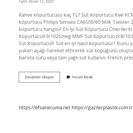
Tarih: Nisan 12, 2025
Kahve köpürtücüsü kaç TL? Süt köpürtücü Kiwi KCM
köpürtücü Philips Senseo CA6500/60 Milk Twister 24
köpürtücü hangisi? En İyi Süt Köpürtücü ÖnerileriHa
Köpürtücü9.9/102Smeg MMF Süt Köpürtücü9.8/103M
Süt Köpürtücü9. Süt en iyi nasıl köpürtülür? Bunu 
yukarı aşağı hareket ettirerek süt köpüğünü oluştura
barista sütü veya tam yağlı süt kullanın. French pres
Süt
Devamını okuyun
Yorum Bırak
Köpürtücü
Kaç
Tl
https://efsanecuma.net
https://gazilerplastik.com.tr