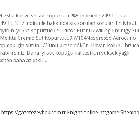
 7502 kahve ve süt köpürtücü %5 indirimle 249 TL, süt
9 TL %17 indirimle hakkında sık sorulan sorular. En iyi süt
yırEn İyi Süt KöpürtücülerEditör Puanı1Zwilling Enfinigy Sü
elitta Cremio Süt Köpürtücü9.7/104Nespresso Aeroccino
yapmak için sütün 1/3’ünü prese dökün. Havan kolunu hızlıca
bilirsiniz. Daha iyi süt köpüğü kalitesi için yüksek yağlı
s’ten daha az etkili…
https://gazetezeybek.com.tr
knight online
nttgame
Sitema