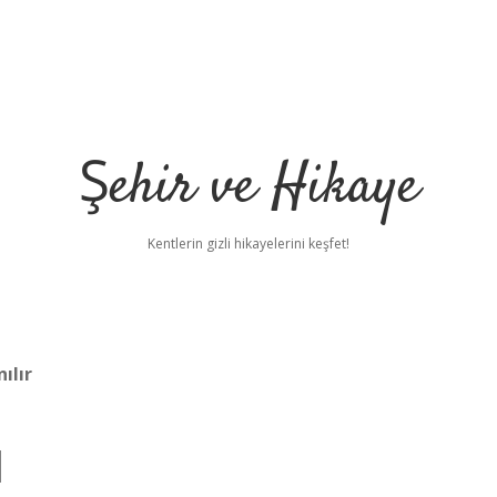
Şehir ve Hikaye
Kentlerin gizli hikayelerini keşfet!
ılır
l