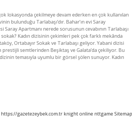
birçok lokasyonda çekilmeye devam ederken en çok kullanılan
inin bulunduğu Tarlabaşı’dır. Bahar’ın evi Saray
zisi Saray Apartmanı nerede sorusunun cevabının Tarlabaşı
i sokak? Kadın dizisinin çekimleri pek çok farklı mekânda
aköy, Ortabayır Sokak ve Tarlabaşı geliyor. Yabani dizisi
n prestijli semtlerinden Beşiktaş ve Galata’da çekiliyor. Bu
iye dizinin temasıyla uyumlu bir görsel şölen sunuyor. Kadın
https://gazetezeybek.com.tr
knight online
nttgame
Sitema