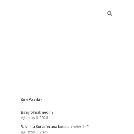
Sidebar
Son Yazılar
betexper
Birey olmak nedir ?
Ağustos 6, 2026
5. sınıfta Kur’an’ın ana konuları nelerdir ?
Ağustos 3, 2026