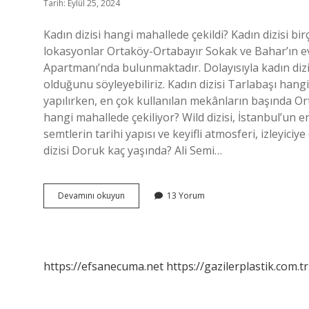
Tarih: Eylül 25, 2024
Kadın dizisi hangi mahallede çekildi? Kadın dizisi 
lokasyonlar Ortaköy-Ortabayır Sokak ve Bahar’ın ev
Apartmanı’nda bulunmaktadır. Dolayısıyla kadın di
olduğunu söyleyebiliriz. Kadın dizisi Tarlabaşı hang
yapılırken, en çok kullanılan mekânların başında Ort
hangi mahallede çekiliyor? Wild dizisi, İstanbul’un e
semtlerin tarihi yapısı ve keyifli atmosferi, izleyic
dizisi Doruk kaç yaşında? Ali Semi…
Kadın
Devamını okuyun
13 Yorum
Dizisi
Hangi
Mahallede
Çekiliyor
https://efsanecuma.net
https://gazilerplastik.com.tr