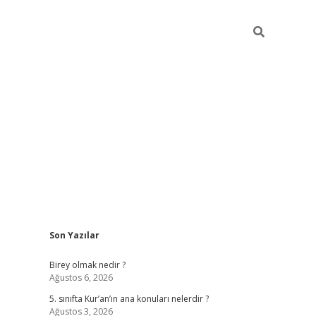
Sidebar
Son Yazılar
betexper
Birey olmak nedir ?
Ağustos 6, 2026
5. sınıfta Kur’an’ın ana konuları nelerdir ?
Ağustos 3, 2026