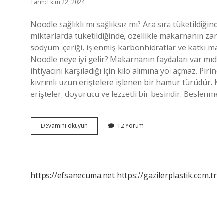
Tarih: Ekim 22, 2024
Noodle sağlıklı mı sağlıksız mı? Ara sıra tüketildiği
miktarlarda tüketildiğinde, özellikle makarnanın zara
sodyum içeriği, işlenmiş karbonhidratlar ve katkı ma
Noodle neye iyi gelir? Makarnanın faydaları var mıd
ihtiyacını karşıladığı için kilo alımına yol açmaz. Pir
kıvrımlı uzun eriştelere işlenen bir hamur türüdür.
erişteler, doyurucu ve lezzetli bir besindir. Beslen
Noodle
Devamını okuyun
12 Yorum
Haftada
Kaç
Kez
Yenmeli
https://efsanecuma.net
https://gazilerplastik.com.tr