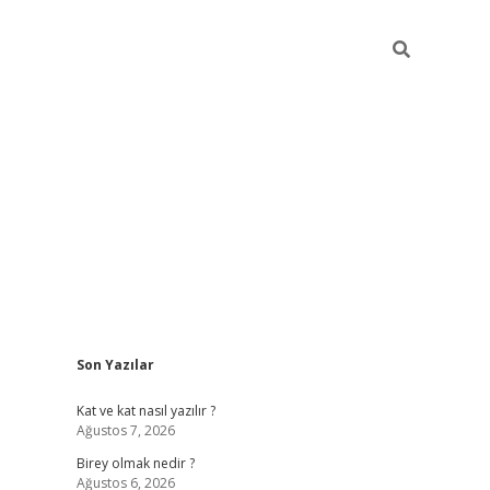
Sidebar
Son Yazılar
betexper
Kat ve kat nasıl yazılır ?
Ağustos 7, 2026
Birey olmak nedir ?
Ağustos 6, 2026