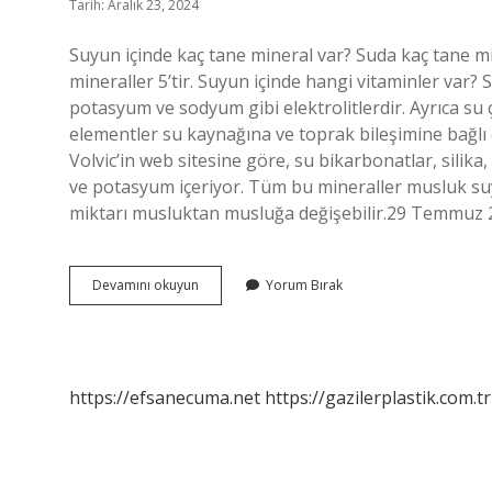
Tarih: Aralık 23, 2024
Suyun içinde kaç tane mineral var? Suda kaç tane mi
mineraller 5’tir. Suyun içinde hangi vitaminler var
potasyum ve sodyum gibi elektrolitlerdir. Ayrıca su ç
elementler su kaynağına ve toprak bileşimine bağlı 
Volvic’in web sitesine göre, su bikarbonatlar, silika
ve potasyum içeriyor. Tüm bu mineraller musluk s
miktarı musluktan musluğa değişebilir.29 Temmuz 20
Suyun
Devamını okuyun
Yorum Bırak
Içinde
Hangi
Mineraller
Var
https://efsanecuma.net
https://gazilerplastik.com.tr