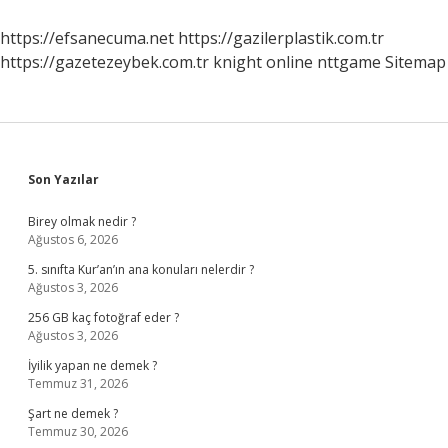
Kromozomlar
Ayrılır
https://efsanecuma.net
https://gazilerplastik.com.tr
Mı
https://gazetezeybek.com.tr
knight online
nttgame
Sitemap
Sidebar
Son Yazılar
Birey olmak nedir ?
Ağustos 6, 2026
5. sınıfta Kur’an’ın ana konuları nelerdir ?
Ağustos 3, 2026
256 GB kaç fotoğraf eder ?
Ağustos 3, 2026
İyilik yapan ne demek ?
Temmuz 31, 2026
Şart ne demek ?
Temmuz 30, 2026