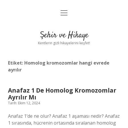
menüyü
Anasayfa
aç
Gizlilik Politikası
Şehir ve Hikaye
Yasal Uyarı
Kentlerin gizli hikayelerini keşfet!
Hakkımızda
Etiket:
Homolog kromozomlar hangi evrede
ayrılır
Anafaz 1 De Homolog Kromozomlar
Ayrılır Mı
Tarih: Ekim 12, 2024
Anafaz 1’de ne olur? Anafaz 1 aşaması nedir? Anafaz
1 sırasında, hücrenin ortasında sıralanan homolog