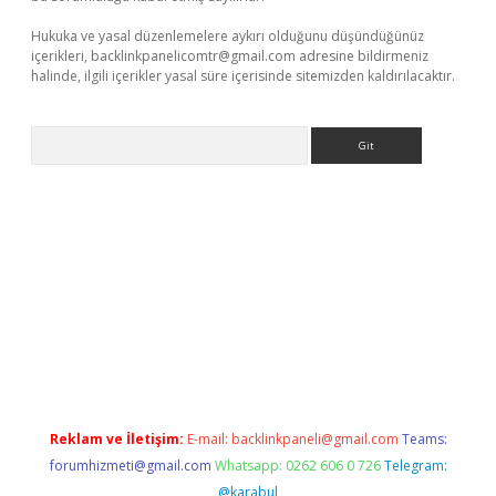
Hukuka ve yasal düzenlemelere aykırı olduğunu düşündüğünüz
içerikleri,
backlinkpanelicomtr@gmail.com
adresine bildirmeniz
halinde, ilgili içerikler yasal süre içerisinde sitemizden kaldırılacaktır.
Arama
etexper
Reklam ve İletişim:
E-mail:
backlinkpaneli@gmail.com
Teams:
forumhizmeti@gmail.com
Whatsapp: 0262 606 0 726
Telegram:
@karabul