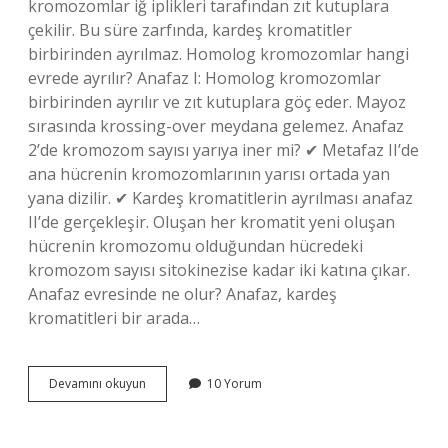
kromozomlar iğ iplikleri tarafından zıt kutuplara
çekilir. Bu süre zarfında, kardeş kromatitler
birbirinden ayrılmaz. Homolog kromozomlar hangi
evrede ayrılır? Anafaz I: Homolog kromozomlar
birbirinden ayrılır ve zıt kutuplara göç eder. Mayoz
sırasında krossing-over meydana gelemez. Anafaz
2’de kromozom sayısı yarıya iner mi? ✔ Metafaz II’de
ana hücrenin kromozomlarının yarısı ortada yan
yana dizilir. ✔ Kardeş kromatitlerin ayrılması anafaz
II’de gerçekleşir. Oluşan her kromatit yeni oluşan
hücrenin kromozomu olduğundan hücredeki
kromozom sayısı sitokinezise kadar iki katına çıkar.
Anafaz evresinde ne olur? Anafaz, kardeş
kromatitleri bir arada…
Anafaz
Devamını okuyun
10 Yorum
1
De
Homolog