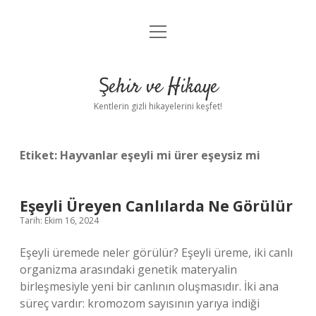
menüyü
Anasayfa
aç
Gizlilik Politikası
Şehir ve Hikaye
Yasal Uyarı
Kentlerin gizli hikayelerini keşfet!
Hakkımızda
Etiket:
Hayvanlar eşeyli mi ürer eşeysiz mi
Eşeyli Üreyen Canlılarda Ne Görülür
Tarih: Ekim 16, 2024
Eşeyli üremede neler görülür? Eşeyli üreme, iki canlı
organizma arasındaki genetik materyalin
birleşmesiyle yeni bir canlının oluşmasıdır. İki ana
süreç vardır: kromozom sayısının yarıya indiği