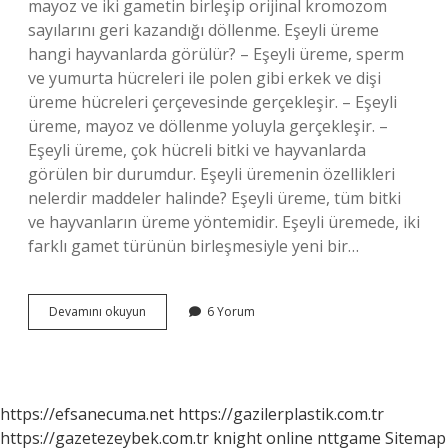
mayoz ve iki gametin birleşip orijinal kromozom
sayılarını geri kazandığı döllenme. Eşeyli üreme
hangi hayvanlarda görülür? – Eşeyli üreme, sperm
ve yumurta hücreleri ile polen gibi erkek ve dişi
üreme hücreleri çerçevesinde gerçekleşir. – Eşeyli
üreme, mayoz ve döllenme yoluyla gerçekleşir. –
Eşeyli üreme, çok hücreli bitki ve hayvanlarda
görülen bir durumdur. Eşeyli üremenin özellikleri
nelerdir maddeler halinde? Eşeyli üreme, tüm bitki
ve hayvanların üreme yöntemidir. Eşeyli üremede, iki
farklı gamet türünün birleşmesiyle yeni bir…
Eşeyli
Devamını okuyun
6 Yorum
Üreyen
Canlılarda
Ne
Görülür
https://efsanecuma.net
https://gazilerplastik.com.tr
https://gazetezeybek.com.tr
knight online
nttgame
Sitemap