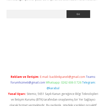
Arama
etexper
Reklam ve İletişim:
E-mail:
backlinkpaneli@gmail.com
Teams:
forumhizmeti@gmail.com
Whatsapp: 0262 606 0 726
Telegram:
@karabul
Yasal Uyarı:
Sitemiz, 5651 Sayılı Kanun gereğince Bilgi Teknolojileri
ve İletişim Kurumu (BTK) tarafından onaylanmış bir Yer Sağlayıcı
olarak hizmet vermektedir. Bu nedenle, sitedeki içerikleri proaktif