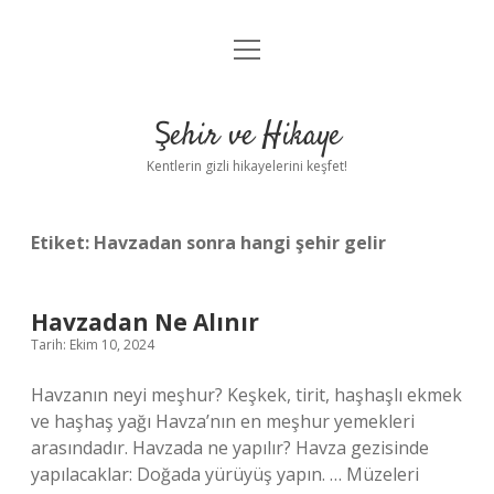
menüyü
Anasayfa
aç
Gizlilik Politikası
Şehir ve Hikaye
Yasal Uyarı
Kentlerin gizli hikayelerini keşfet!
Hakkımızda
Etiket:
Havzadan sonra hangi şehir gelir
Havzadan Ne Alınır
Tarih: Ekim 10, 2024
Havzanın neyi meşhur? Keşkek, tirit, haşhaşlı ekmek
ve haşhaş yağı Havza’nın en meşhur yemekleri
arasındadır. Havzada ne yapılır? Havza gezisinde
yapılacaklar: Doğada yürüyüş yapın. … Müzeleri