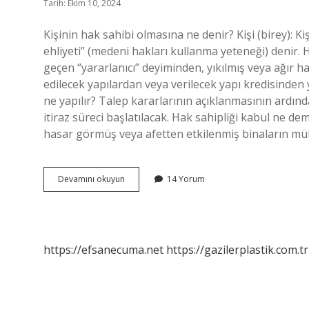
Tarih: Ekim 10, 2024
Kişinin hak sahibi olmasına ne denir? Kişi (birey):
ehliyeti” (medeni hakları kullanma yeteneği) denir.
geçen “yararlanıcı” deyiminden, yıkılmış veya ağır h
edilecek yapılardan veya verilecek yapı kredisinden 
ne yapılır? Talep kararlarının açıklanmasının ardın
itiraz süreci başlatılacak. Hak sahipliği kabul ne dem
hasar görmüş veya afetten etkilenmiş binaların m
Hak
Devamını okuyun
14 Yorum
Sahibi
Olanlara
Ne
Denir
https://efsanecuma.net
https://gazilerplastik.com.tr