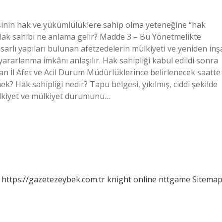
 Kişinin hak ve yükümlülüklere sahip olma yeteneğine “hak
 Hak sahibi ne anlama gelir? Madde 3 – Bu Yönetmelikte
asarlı yapıları bulunan afetzedelerin mülkiyeti ve yeniden inş
yararlanma imkânı anlaşılır. Hak sahipliği kabul edildi sonra
dan İl Afet ve Acil Durum Müdürlüklerince belirlenecek saatte
ek? Hak sahipliği nedir? Tapu belgesi, yıkılmış, ciddi şekilde
ülkiyet ve mülkiyet durumunu…
https://gazetezeybek.com.tr
knight online
nttgame
Sitema