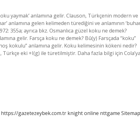
 koku yaymak’ anlamına gelir. Clauson, Türkçenin modern ve
uhar’ anlamına gelen kelimeden türediğini ve anlamının ‘buha
972: 355a; ayrıca bkz. Osmanlıca güzel koku ne demek?
lamına gelir. Farsça koku ne demek? Bû(y) Farsçada “koku”
hoş kokulu” anlamına gelir. Koku kelimesinin kökeni nedir?
ürkçe eki +I(g) ile türetilmiştir. Daha fazla bilgi için Cola’y
https://gazetezeybek.com.tr
knight online
nttgame
Sitema