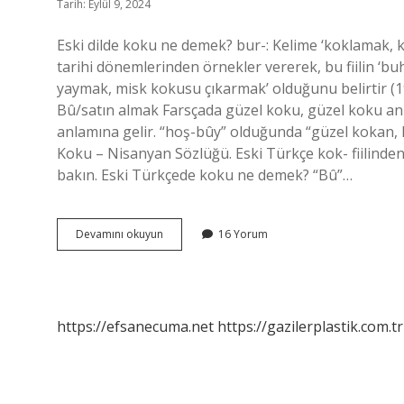
Tarih: Eylül 9, 2024
Eski dilde koku ne demek? bur-: Kelime ‘koklamak,
tarihi dönemlerinden örnekler vererek, bu fiilin ‘b
yaymak, misk kokusu çıkarmak’ olduğunu belirtir (1
Bû/satın almak Farsçada güzel koku, güzel koku an
anlamına gelir. “hoş-bûy” olduğunda “güzel kokan, 
Koku – Nisanyan Sözlüğü. Eski Türkçe kok- fiilinden, T
bakın. Eski Türkçede koku ne demek? “Bû”…
Eski
Devamını okuyun
16 Yorum
Türkçe
Koku
Ne
Demek
https://efsanecuma.net
https://gazilerplastik.com.tr