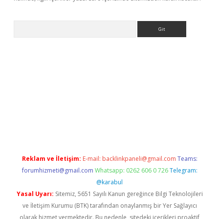
Arama
etexper
Reklam ve İletişim:
E-mail:
backlinkpaneli@gmail.com
Teams:
forumhizmeti@gmail.com
Whatsapp: 0262 606 0 726
Telegram:
@karabul
Yasal Uyarı:
Sitemiz, 5651 Sayılı Kanun gereğince Bilgi Teknolojileri
ve İletişim Kurumu (BTK) tarafından onaylanmış bir Yer Sağlayıcı
olarak hizmet vermektedir. Bu nedenle, sitedeki içerikleri proaktif