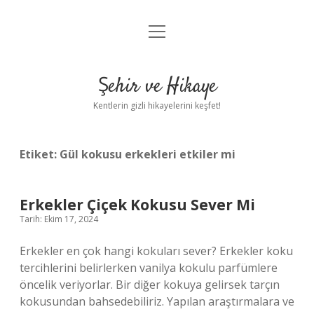
menüyü
Anasayfa
aç
Gizlilik Politikası
Şehir ve Hikaye
Yasal Uyarı
Kentlerin gizli hikayelerini keşfet!
Hakkımızda
Etiket:
Gül kokusu erkekleri etkiler mi
Erkekler Çiçek Kokusu Sever Mi
Tarih: Ekim 17, 2024
Erkekler en çok hangi kokuları sever? Erkekler koku
tercihlerini belirlerken vanilya kokulu parfümlere
öncelik veriyorlar. Bir diğer kokuya gelirsek tarçın
kokusundan bahsedebiliriz. Yapılan araştırmalara ve