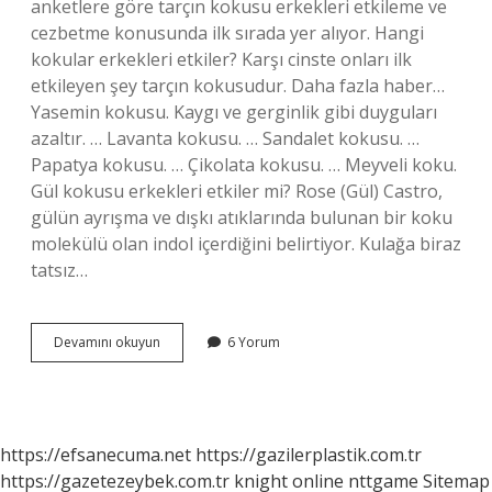
anketlere göre tarçın kokusu erkekleri etkileme ve
cezbetme konusunda ilk sırada yer alıyor. Hangi
kokular erkekleri etkiler? Karşı cinste onları ilk
etkileyen şey tarçın kokusudur. Daha fazla haber…
Yasemin kokusu. Kaygı ve gerginlik gibi duyguları
azaltır. … Lavanta kokusu. … Sandalet kokusu. …
Papatya kokusu. … Çikolata kokusu. … Meyveli koku.
Gül kokusu erkekleri etkiler mi? Rose (Gül) Castro,
gülün ayrışma ve dışkı atıklarında bulunan bir koku
molekülü olan indol içerdiğini belirtiyor. Kulağa biraz
tatsız…
Erkekler
Devamını okuyun
6 Yorum
Çiçek
Kokusu
Sever
Mi
https://efsanecuma.net
https://gazilerplastik.com.tr
https://gazetezeybek.com.tr
knight online
nttgame
Sitemap