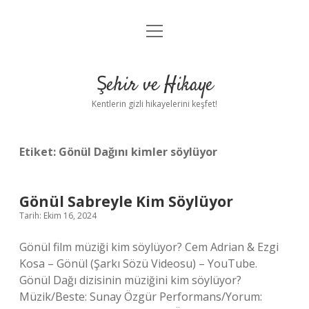
menüyü
Anasayfa
aç
Gizlilik Politikası
Şehir ve Hikaye
Yasal Uyarı
Kentlerin gizli hikayelerini keşfet!
Hakkımızda
Etiket:
Gönül Dağını kimler söylüyor
Gönül Sabreyle Kim Söylüyor
Tarih: Ekim 16, 2024
Gönül film müziği kim söylüyor? Cem Adrian & Ezgi
Kosa – Gönül (Şarkı Sözü Videosu) – YouTube.
Gönül Dağı dizisinin müziğini kim söylüyor?
Müzik/Beste: Sunay Özgür Performans/Yorum: