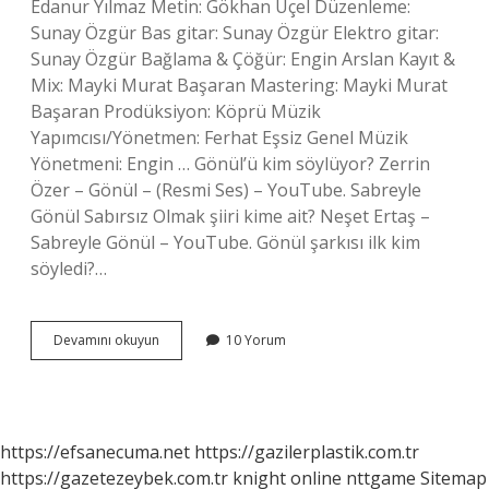
Edanur Yılmaz Metin: Gökhan Üçel Düzenleme:
Sunay Özgür Bas gitar: Sunay Özgür Elektro gitar:
Sunay Özgür Bağlama & Çöğür: Engin Arslan Kayıt &
Mix: Mayki Murat Başaran Mastering: Mayki Murat
Başaran Prodüksiyon: Köprü Müzik
Yapımcısı/Yönetmen: Ferhat Eşsiz Genel Müzik
Yönetmeni: Engin … Gönül’ü kim söylüyor? Zerrin
Özer – Gönül – (Resmi Ses) – YouTube. Sabreyle
Gönül Sabırsız Olmak şiiri kime ait? Neşet Ertaş –
Sabreyle Gönül – YouTube. Gönül şarkısı ilk kim
söyledi?…
Gönül
Devamını okuyun
10 Yorum
Sabreyle
Kim
Söylüyor
https://efsanecuma.net
https://gazilerplastik.com.tr
https://gazetezeybek.com.tr
knight online
nttgame
Sitemap