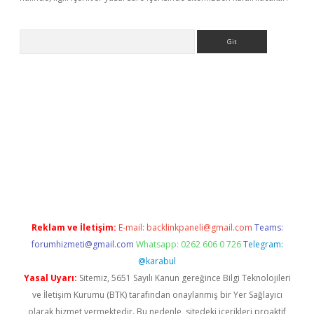
Arama
betexper
Reklam ve İletişim:
E-mail:
backlinkpaneli@gmail.com
Teams:
forumhizmeti@gmail.com
Whatsapp: 0262 606 0 726
Telegram:
@karabul
Yasal Uyarı:
Sitemiz, 5651 Sayılı Kanun gereğince Bilgi Teknolojileri
ve İletişim Kurumu (BTK) tarafından onaylanmış bir Yer Sağlayıcı
olarak hizmet vermektedir. Bu nedenle, sitedeki içerikleri proaktif