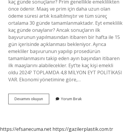
kaç günde sonuçlanır? Prim genellikle emeklilikten
önce ödenir. Maaş ve prim için daha uzun olan
ödeme süresi artık kısaltılmıştır ve tüm süreç
ortalama 30 günde tamamlanmaktadır. Eyt emeklilik
kaç günde onaylanır? Ancak sonuçların ilk
başvurunun yapılmasından itibaren bir hafta ile 15
gün içerisinde açıklanması bekleniyor. Ayrıca
emekliler başvurunun yapılıp prosedürün
tamamlanmasını takip eden ayın başından itibaren
ilk maaşlarını alabilecekler. Eyt’te kaç kişi emekli
oldu 2024? TOPLAMDA 4,8 MİLYON EYT POLİTİKASI
VAR. Ekonomi yönetimine göre,…
Eyt
Devamını okuyun
Yorum Bırak
En
Geç
Ne
Zaman
Sonuçlanır
https://efsanecuma.net
https://gazilerplastik.com.tr