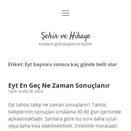
menüyü
Anasayfa
aç
Gizlilik Politikası
Şehir ve Hikaye
Yasal Uyarı
Kentlerin gizli hikayelerini keşfet!
Hakkımızda
Etiket:
Eyt başvuru sonucu kaç günde belli olur
Eyt En Geç Ne Zaman Sonuçlanır
Tarih: Aralık 28, 2024
Eyt tahsis talep ne zaman sonuçlanır? Tahsis
taleplerinin sonuçları ortalama 30-60 gün içerisinde
açıklanmaktadır. Şartlara göre bu süre daha uzun
veya daha kısa olabilmektedir. Emeklilik müracaatı