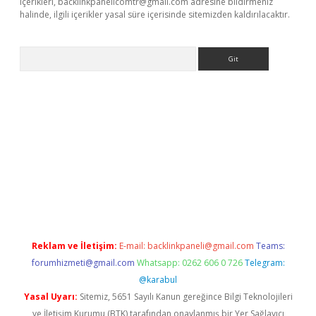
içerikleri,
backlinkpanelicomtr@gmail.com
adresine bildirmeniz
halinde, ilgili içerikler yasal süre içerisinde sitemizden kaldırılacaktır.
Arama
etexper
Reklam ve İletişim:
E-mail:
backlinkpaneli@gmail.com
Teams:
forumhizmeti@gmail.com
Whatsapp: 0262 606 0 726
Telegram:
@karabul
Yasal Uyarı:
Sitemiz, 5651 Sayılı Kanun gereğince Bilgi Teknolojileri
ve İletişim Kurumu (BTK) tarafından onaylanmış bir Yer Sağlayıcı