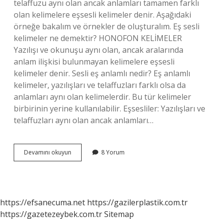
telaffuzu aynı olan ancak anlamları tamamen farklı
olan kelimelere eşsesli kelimeler denir. Aşağıdaki
örneğe bakalım ve örnekler de oluşturalım. Eş sesli
kelimeler ne demektir? HONOFON KELİMELER
Yazılışı ve okunuşu aynı olan, ancak aralarında
anlam ilişkisi bulunmayan kelimelere eşsesli
kelimeler denir. Sesli eş anlamlı nedir? Eş anlamlı
kelimeler, yazılışları ve telaffuzları farklı olsa da
anlamları aynı olan kelimelerdir. Bu tür kelimeler
birbirinin yerine kullanılabilir. Eşsesliler: Yazılışları ve
telaffuzları aynı olan ancak anlamları…
Eş
Devamını okuyun
8 Yorum
Seslinin
Diğer
Adı
Nedir
https://efsanecuma.net
https://gazilerplastik.com.tr
https://gazetezeybek.com.tr
Sitemap