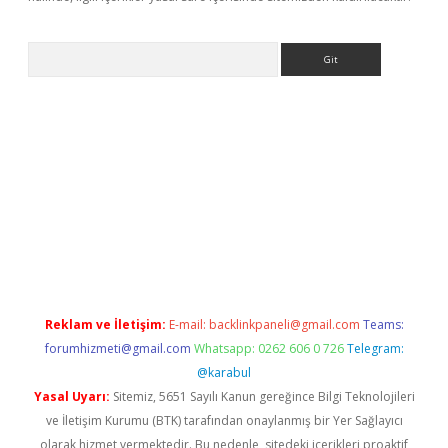
Arama
etexper
Reklam ve İletişim:
E-mail:
backlinkpaneli@gmail.com
Teams:
forumhizmeti@gmail.com
Whatsapp: 0262 606 0 726
Telegram:
@karabul
Yasal Uyarı:
Sitemiz, 5651 Sayılı Kanun gereğince Bilgi Teknolojileri
ve İletişim Kurumu (BTK) tarafından onaylanmış bir Yer Sağlayıcı
olarak hizmet vermektedir. Bu nedenle, sitedeki içerikleri proaktif