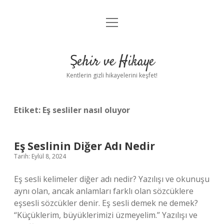
menüyü
Anasayfa
aç
Gizlilik Politikası
Şehir ve Hikaye
Yasal Uyarı
Kentlerin gizli hikayelerini keşfet!
Hakkımızda
Etiket:
Eş sesliler nasıl oluyor
Eş Seslinin Diğer Adı Nedir
Tarih: Eylül 8, 2024
Eş sesli kelimeler diğer adı nedir? Yazılışı ve okunuşu
aynı olan, ancak anlamları farklı olan sözcüklere
eşsesli sözcükler denir. Eş sesli demek ne demek?
“Küçüklerim, büyüklerimizi üzmeyelim.” Yazılışı ve