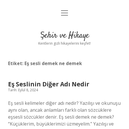
menüyü
Anasayfa
aç
Gizlilik Politikası
Şehir ve Hikaye
Yasal Uyarı
Kentlerin gizli hikayelerini keşfet!
Hakkımızda
Etiket:
Eş sesli demek ne demek
Eş Seslinin Diğer Adı Nedir
Tarih: Eylül 8, 2024
Eş sesli kelimeler diğer adı nedir? Yazılışı ve okunuşu
aynı olan, ancak anlamları farklı olan sözcüklere
eşsesli sözcükler denir. Eş sesli demek ne demek?
“Küçüklerim, büyüklerimizi üzmeyelim.” Yazılışı ve