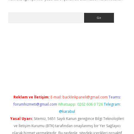
Arama
etexper
Reklam ve İletişim:
E-mail:
backlinkpaneli@gmail.com
Teams:
forumhizmeti@gmail.com
Whatsapp: 0262 606 0 726
Telegram:
@karabul
Yasal Uyarı:
Sitemiz, 5651 Sayılı Kanun gereğince Bilgi Teknolojileri
ve İletişim Kurumu (BTK) tarafından onaylanmış bir Yer Sağlayıcı
olarak hizmet vermektedir. Bu nedenle, sitedeki içerikleri proaktif