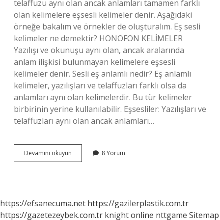
telaffuzu aynı olan ancak anlamları tamamen farklı
olan kelimelere eşsesli kelimeler denir. Aşağıdaki
örneğe bakalım ve örnekler de oluşturalım. Eş sesli
kelimeler ne demektir? HONOFON KELİMELER
Yazılışı ve okunuşu aynı olan, ancak aralarında
anlam ilişkisi bulunmayan kelimelere eşsesli
kelimeler denir. Sesli eş anlamlı nedir? Eş anlamlı
kelimeler, yazılışları ve telaffuzları farklı olsa da
anlamları aynı olan kelimelerdir. Bu tür kelimeler
birbirinin yerine kullanılabilir. Eşsesliler: Yazılışları ve
telaffuzları aynı olan ancak anlamları…
Eş
Devamını okuyun
8 Yorum
Seslinin
Diğer
Adı
Nedir
https://efsanecuma.net
https://gazilerplastik.com.tr
https://gazetezeybek.com.tr
knight online
nttgame
Sitemap