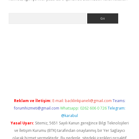
Arama
betexper
Reklam ve İletişim:
E-mail:
backlinkpaneli@gmail.com
Teams:
forumhizmeti@gmail.com
Whatsapp: 0262 606 0 726
Telegram:
@karabul
Yasal Uyarı:
Sitemiz, 5651 Sayılı Kanun gereğince Bilgi Teknolojileri
ve İletişim Kurumu (BTK) tarafından onaylanmış bir Yer Sağlayıcı
olarak hizmet vermektedir. Bu nedenle, sitedeki içerikleri proaktif