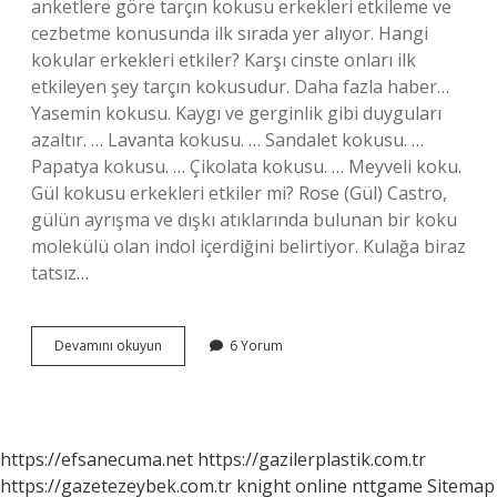
anketlere göre tarçın kokusu erkekleri etkileme ve
cezbetme konusunda ilk sırada yer alıyor. Hangi
kokular erkekleri etkiler? Karşı cinste onları ilk
etkileyen şey tarçın kokusudur. Daha fazla haber…
Yasemin kokusu. Kaygı ve gerginlik gibi duyguları
azaltır. … Lavanta kokusu. … Sandalet kokusu. …
Papatya kokusu. … Çikolata kokusu. … Meyveli koku.
Gül kokusu erkekleri etkiler mi? Rose (Gül) Castro,
gülün ayrışma ve dışkı atıklarında bulunan bir koku
molekülü olan indol içerdiğini belirtiyor. Kulağa biraz
tatsız…
Erkekler
Devamını okuyun
6 Yorum
Çiçek
Kokusu
Sever
Mi
https://efsanecuma.net
https://gazilerplastik.com.tr
https://gazetezeybek.com.tr
knight online
nttgame
Sitemap