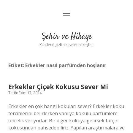
menüyü
Anasayfa
aç
Gizlilik Politikası
Şehir ve Hikaye
Yasal Uyarı
Kentlerin gizli hikayelerini keşfet!
Hakkımızda
Etiket:
Erkekler nasıl parfümden hoşlanır
Erkekler Çiçek Kokusu Sever Mi
Tarih: Ekim 17, 2024
Erkekler en çok hangi kokuları sever? Erkekler koku
tercihlerini belirlerken vanilya kokulu parfümlere
öncelik veriyorlar. Bir diğer kokuya gelirsek tarçın
kokusundan bahsedebiliriz. Yapılan araştırmalara ve