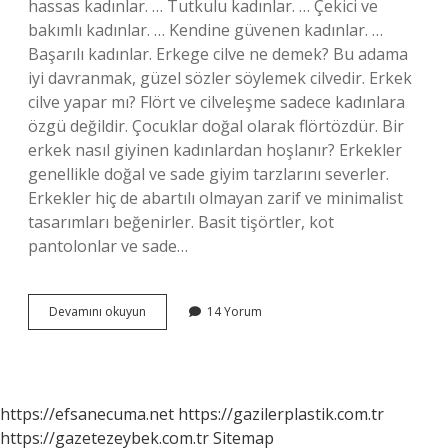
hassas kadınlar. … Tutkulu kadınlar. … Çekici ve
bakımlı kadınlar. … Kendine güvenen kadınlar. …
Başarılı kadınlar. Erkege cilve ne demek? Bu adama
iyi davranmak, güzel sözler söylemek cilvedir. Erkek
cilve yapar mı? Flört ve cilveleşme sadece kadınlara
özgü değildir. Çocuklar doğal olarak flörtözdür. Bir
erkek nasıl giyinen kadınlardan hoşlanır? Erkekler
genellikle doğal ve sade giyim tarzlarını severler.
Erkekler hiç de abartılı olmayan zarif ve minimalist
tasarımları beğenirler. Basit tişörtler, kot
pantolonlar ve sade…
Erkekler
Devamını okuyun
14 Yorum
Cilveden
Hoşlanır
Mı
https://efsanecuma.net
https://gazilerplastik.com.tr
https://gazetezeybek.com.tr
Sitemap