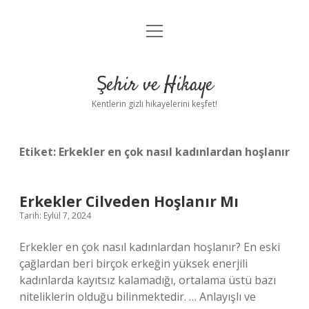
menüyü
Anasayfa
aç
Gizlilik Politikası
Şehir ve Hikaye
Yasal Uyarı
Kentlerin gizli hikayelerini keşfet!
Hakkımızda
Etiket:
Erkekler en çok nasıl kadınlardan hoşlanır
Erkekler Cilveden Hoşlanır Mı
Tarih: Eylül 7, 2024
Erkekler en çok nasıl kadınlardan hoşlanır? En eski
çağlardan beri birçok erkeğin yüksek enerjili
kadınlarda kayıtsız kalamadığı, ortalama üstü bazı
niteliklerin olduğu bilinmektedir. … Anlayışlı ve