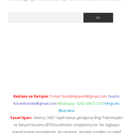
Arama
etexper
Reklam ve İletişim:
E-mail:
backlinkpaneli@gmail.com
Teams:
forumhizmeti@gmail.com
Whatsapp: 0262 606 0 726
Telegram:
@karabul
Yasal Uyarı:
Sitemiz, 5651 Sayılı Kanun gereğince Bilgi Teknolojileri
ve İletişim Kurumu (BTK) tarafından onaylanmış bir Yer Sağlayıcı
olarak hizmet vermektedir. Bu nedenle, sitedeki içerikleri proaktif