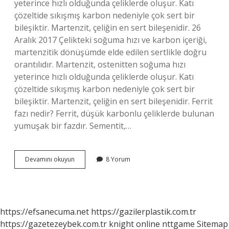
yeterince hızlı olduğunda çeliklerde oluşur. Katı
çözeltide sıkışmış karbon nedeniyle çok sert bir
bileşiktir. Martenzit, çeliğin en sert bileşenidir. 26
Aralık 2017 Çelikteki soğuma hızı ve karbon içeriği,
martenzitik dönüşümde elde edilen sertlikle doğru
orantılıdır. Martenzit, ostenitten soğuma hızı
yeterince hızlı olduğunda çeliklerde oluşur. Katı
çözeltide sıkışmış karbon nedeniyle çok sert bir
bileşiktir. Martenzit, çeliğin en sert bileşenidir. Ferrit
fazı nedir? Ferrit, düşük karbonlu çeliklerde bulunan
yumuşak bir fazdır. Sementit,…
Çeliklerde
Devamını okuyun
8 Yorum
En
Sert
Faz
Nedir
https://efsanecuma.net
https://gazilerplastik.com.tr
https://gazetezeybek.com.tr
knight online
nttgame
Sitemap