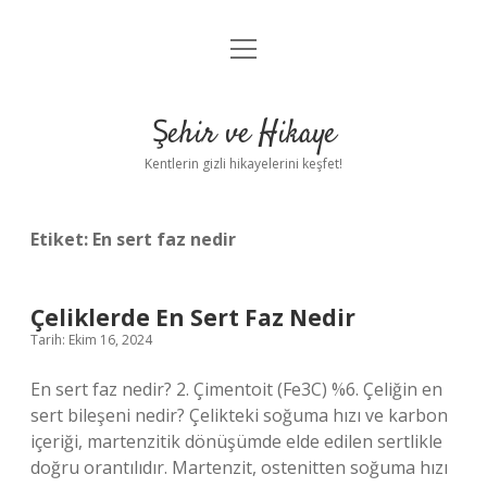
menüyü
Anasayfa
aç
Gizlilik Politikası
Şehir ve Hikaye
Yasal Uyarı
Kentlerin gizli hikayelerini keşfet!
Hakkımızda
Etiket:
En sert faz nedir
Çeliklerde En Sert Faz Nedir
Tarih: Ekim 16, 2024
En sert faz nedir? 2. Çimentoit (Fe3C) %6. Çeliğin en
sert bileşeni nedir? Çelikteki soğuma hızı ve karbon
içeriği, martenzitik dönüşümde elde edilen sertlikle
doğru orantılıdır. Martenzit, ostenitten soğuma hızı