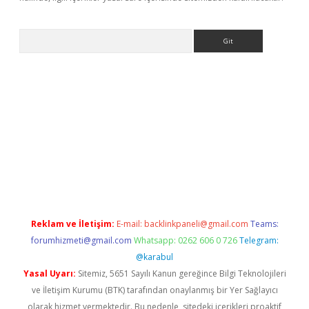
Arama
etexper
Reklam ve İletişim:
E-mail:
backlinkpaneli@gmail.com
Teams:
forumhizmeti@gmail.com
Whatsapp: 0262 606 0 726
Telegram:
@karabul
Yasal Uyarı:
Sitemiz, 5651 Sayılı Kanun gereğince Bilgi Teknolojileri
ve İletişim Kurumu (BTK) tarafından onaylanmış bir Yer Sağlayıcı
olarak hizmet vermektedir. Bu nedenle, sitedeki içerikleri proaktif