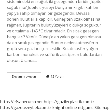
sistemindeki en soğuk iki gezegenden biridir. Jüpiter
soğuk mu? Jüpiter, yüzeyi Dünya’nınki gibi katı bir
yapıya sahip olmayan bir gezegendir. Devasa,
dönen bulutlarla kaplıdır. Güneş’ten uzak olmasına
rağmen, Jüpiter’in bulut yüzeyleri oldukça soğuktur
ve ortalama -145 °C civarındadır. En sıcak gezegen
hangileri? Venüs Güneş’e en yakın gezegen olmasa
da en sıcak gezegendir. Bunun nedeni atmosferin
güçlü sera gazları içermesidir. Bu atmosfer yoğun
karbon monoksit ve sülfürik asit içeren bulutlardan
oluşur. Uranüs…
En
Devamını okuyun
12 Yorum
Soğuk
Gezegenin
Adı
Nedir
https://efsanecuma.net
https://gazilerplastik.com.tr
https://gazetezeybek.com.tr
knight online
nttgame
Sitemap