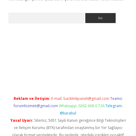
Arama
etexper
Reklam ve İletişim:
E-mail:
backlinkpaneli@gmail.com
Teams:
forumhizmeti@gmail.com
Whatsapp: 0262 606 0 726
Telegram:
@karabul
Yasal Uyarı:
Sitemiz, 5651 Sayılı Kanun gereğince Bilgi Teknolojileri
ve İletişim Kurumu (BTK) tarafından onaylanmış bir Yer Sağlayıcı
olarak hizmet vermektedir. Bu nedenle, sitedeki içerikleri proaktif