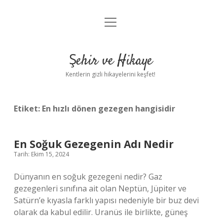
menüyü
Anasayfa
aç
Gizlilik Politikası
Şehir ve Hikaye
Yasal Uyarı
Kentlerin gizli hikayelerini keşfet!
Hakkımızda
Etiket:
En hızlı dönen gezegen hangisidir
En Soğuk Gezegenin Adı Nedir
Tarih: Ekim 15, 2024
Dünyanın en soğuk gezegeni nedir? Gaz
gezegenleri sınıfına ait olan Neptün, Jüpiter ve
Satürn’e kıyasla farklı yapısı nedeniyle bir buz devi
olarak da kabul edilir. Uranüs ile birlikte, güneş