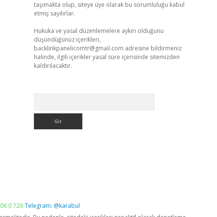
taşımakta olup, siteye üye olarak bu sorumluluğu kabul
etmiş sayılırlar.
Hukuka ve yasal düzenlemelere aykırı olduğunu
düşündüğünüz içerikleri,
backlinkpanelicomtr@gmail.com
adresine bildirmeniz
halinde, ilgili içerikler yasal süre içerisinde sitemizden
kaldırılacaktır.
Arama
06 0 726
Telegram: @karabul