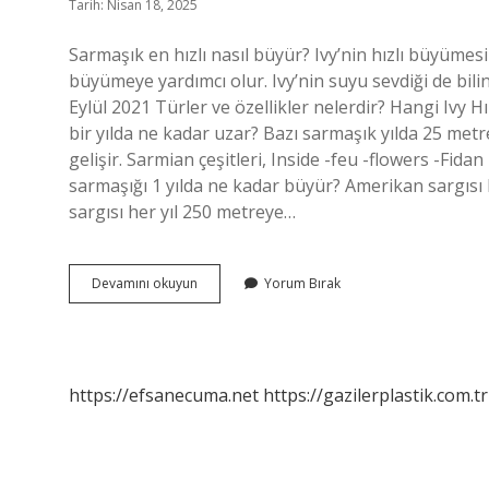
Tarih: Nisan 18, 2025
Sarmaşık en hızlı nasıl büyür? Ivy’nin hızlı büyümesi 
büyümeye yardımcı olur. Ivy’nin suyu sevdiği de bil
Eylül 2021 Türler ve özellikler nelerdir? Hangi Ivy 
bir yılda ne kadar uzar? Bazı sarmaşık yılda 25 met
gelişir. Sarmian çeşitleri, Inside -feu -flowers -F
sarmaşığı 1 yılda ne kadar büyür? Amerikan sargısı 
sargısı her yıl 250 metreye…
Sarmasik
Devamını okuyun
Yorum Bırak
Ne
Kadar
Sürede
Büyür
https://efsanecuma.net
https://gazilerplastik.com.tr