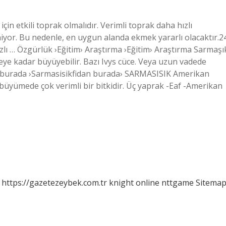
için etkili toprak olmalıdır. Verimli toprak daha hızlı
iniyor. Bu nedenle, en uygun alanda ekmek yararlı olacaktır.2
Hızlı … Özgürlük ›Eğitim› Araştırma ›Eğitim› Araştırma Sarmaşı
reye kadar büyüyebilir. Bazı Ivys cüce. Veya uzun vadede
idan burada ›Sarmasisikfidan burada› SARMASISIK Amerikan
büyümede çok verimli bir bitkidir. Üç yaprak -Eaf -Amerikan
https://gazetezeybek.com.tr
knight online
nttgame
Sitema