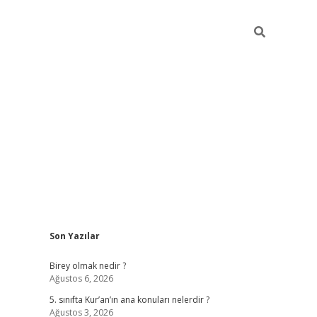
Sidebar
Son Yazılar
betexper
Birey olmak nedir ?
Ağustos 6, 2026
5. sınıfta Kur’an’ın ana konuları nelerdir ?
Ağustos 3, 2026