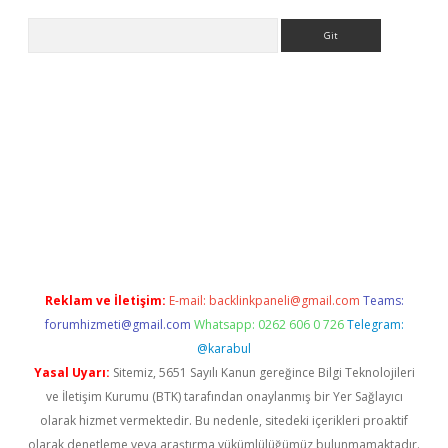
Arama
etexper
Reklam ve İletişim:
E-mail:
backlinkpaneli@gmail.com
Teams:
forumhizmeti@gmail.com
Whatsapp: 0262 606 0 726
Telegram:
@karabul
Yasal Uyarı:
Sitemiz, 5651 Sayılı Kanun gereğince Bilgi Teknolojileri
ve İletişim Kurumu (BTK) tarafından onaylanmış bir Yer Sağlayıcı
olarak hizmet vermektedir. Bu nedenle, sitedeki içerikleri proaktif
olarak denetleme veya araştırma yükümlülüğümüz bulunmamaktadır.