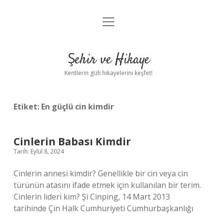
menüyü
Anasayfa
aç
Gizlilik Politikası
Şehir ve Hikaye
Yasal Uyarı
Kentlerin gizli hikayelerini keşfet!
Hakkımızda
Etiket:
En güçlü cin kimdir
Cinlerin Babası Kimdir
Tarih: Eylül 8, 2024
Cinlerin annesi kimdir? Genellikle bir cin veya cin
türünün atasını ifade etmek için kullanılan bir terim.
Cinlerin lideri kim? Şi Cinping, 14 Mart 2013
tarihinde Çin Halk Cumhuriyeti Cumhurbaşkanlığı