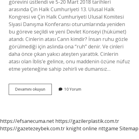
görevini üstlendi ve 5-20 Mart 2018 tarihleri ​​
arasında Çin Halk Cumhuriyeti 13. Ulusal Halk
Kongresi ve Çin Halk Cumhuriyeti Ulusal Komitesi
Siyasi Danışma Konferansı oturumlarında yeniden
bu göreve seçildi ve yeni Devlet Konseyi (hükümet)
atandı. Cinlerin atası Cann kimdir? İnsan ruhu gözle
görülmediği için aslında ona “ruh” denir. Ve cinleri
daha önce çıkan yakıcı ateşten yarattık. Cinlerin
atası olan İblis’e gelince, onu maddenin özüne nüfuz
etme yeteneğine sahip zehirli ve dumansız…
Cinlerin
Devamını okuyun
10 Yorum
Babası
Kimdir
https://efsanecuma.net
https://gazilerplastik.com.tr
https://gazetezeybek.com.tr
knight online
nttgame
Sitemap