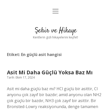
menüyü
Anasayfa
aç
Gizlilik Politikası
Şehir ve Hikaye
Yasal Uyarı
Kentlerin gizli hikayelerini keşfet!
Hakkımızda
Etiket:
En güçlü asit hangisi
Asit Mi Daha Güçlü Yoksa Baz Mı
Tarih: Ekim 17, 2024
Asit mi daha güçlü baz mı? HCl güçlü bir asittir, Cl
anyonu çok zayıf bir bazdır; amid anyonu olan NH2
çok güçlü bir bazdır, NH3 çok zayıf bir asittir. Bir
Bronsted-Lowry reaksiyonunda, denge tamamen