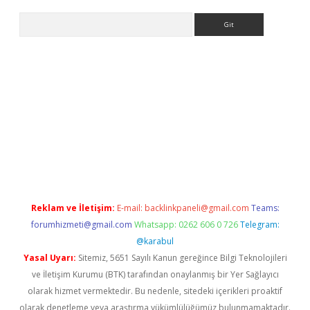
Arama
etexper
Reklam ve İletişim:
E-mail:
backlinkpaneli@gmail.com
Teams:
forumhizmeti@gmail.com
Whatsapp: 0262 606 0 726
Telegram:
@karabul
Yasal Uyarı:
Sitemiz, 5651 Sayılı Kanun gereğince Bilgi Teknolojileri
ve İletişim Kurumu (BTK) tarafından onaylanmış bir Yer Sağlayıcı
olarak hizmet vermektedir. Bu nedenle, sitedeki içerikleri proaktif
olarak denetleme veya araştırma yükümlülüğümüz bulunmamaktadır.