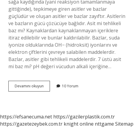
sağa kaydığında (yani reaksiyon tamamlanmaya
gittiğinde), tepkimeye giren asitler ve bazlar
güçlüdür ve oluşan asitler ve bazlar zayıftır. Asitlerin
ve bazların gücü çözücüye bağlıdır. Asit mi tehlikeli
baz mı? Kaynaklardan kaynaklanmayan içeriklere
itiraz edilebilir ve bunlar kaldırılabilir. Bazlar, suda
iyonize olduklarında OH− (hidroksit) iyonlarını ve
elektron çiftlerini çevreye salabilen maddelerdir.
Bazlar, asitler gibi tehlikeli maddelerdir. 7 üstü asit
mi baz mı? pH değeri vücudun alkali içeriğine…
Asit
Devamını okuyun
10 Yorum
Mi
Daha
Güçlü
Yoksa
Baz
https://efsanecuma.net
https://gazilerplastik.com.tr
Mı
https://gazetezeybek.com.tr
knight online
nttgame
Sitemap