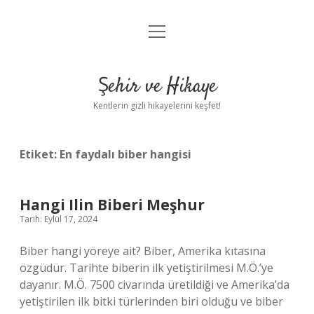
menüyü
Anasayfa
aç
Gizlilik Politikası
Şehir ve Hikaye
Yasal Uyarı
Kentlerin gizli hikayelerini keşfet!
Hakkımızda
Etiket:
En faydalı biber hangisi
Hangi Ilin Biberi Meşhur
Tarih: Eylül 17, 2024
Biber hangi yöreye ait? Biber, Amerika kıtasına
özgüdür. Tarihte biberin ilk yetiştirilmesi M.Ö.’ye
dayanır. M.Ö. 7500 civarında üretildiği ve Amerika’da
yetiştirilen ilk bitki türlerinden biri olduğu ve biber