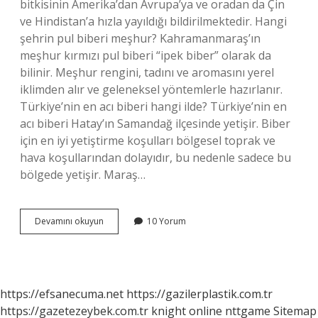
bitkisinin Amerika’dan Avrupa’ya ve oradan da Çin
ve Hindistan’a hızla yayıldığı bildirilmektedir. Hangi
şehrin pul biberi meşhur? Kahramanmaraş’ın
meşhur kırmızı pul biberi “ipek biber” olarak da
bilinir. Meşhur rengini, tadını ve aromasını yerel
iklimden alır ve geleneksel yöntemlerle hazırlanır.
Türkiye’nin en acı biberi hangi ilde? Türkiye’nin en
acı biberi Hatay’ın Samandağ ilçesinde yetişir. Biber
için en iyi yetiştirme koşulları bölgesel toprak ve
hava koşullarından dolayıdır, bu nedenle sadece bu
bölgede yetişir. Maraş…
Hangi
Devamını okuyun
10 Yorum
Ilin
Biberi
Meşhur
https://efsanecuma.net
https://gazilerplastik.com.tr
https://gazetezeybek.com.tr
knight online
nttgame
Sitemap