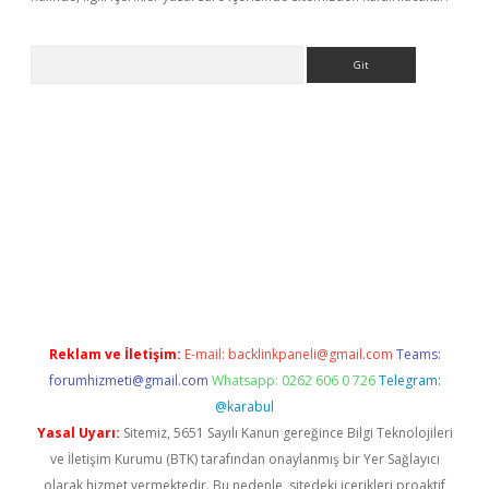
Arama
etexper
Reklam ve İletişim:
E-mail:
backlinkpaneli@gmail.com
Teams:
forumhizmeti@gmail.com
Whatsapp: 0262 606 0 726
Telegram:
@karabul
Yasal Uyarı:
Sitemiz, 5651 Sayılı Kanun gereğince Bilgi Teknolojileri
ve İletişim Kurumu (BTK) tarafından onaylanmış bir Yer Sağlayıcı
olarak hizmet vermektedir. Bu nedenle, sitedeki içerikleri proaktif