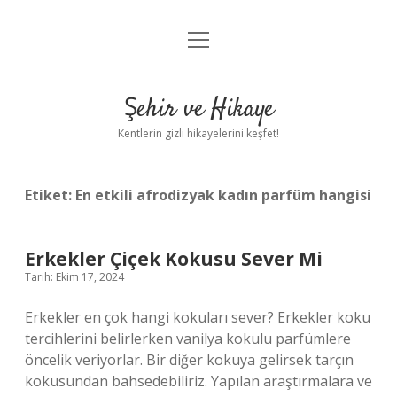
menüyü
Anasayfa
aç
Gizlilik Politikası
Şehir ve Hikaye
Yasal Uyarı
Kentlerin gizli hikayelerini keşfet!
Hakkımızda
Etiket:
En etkili afrodizyak kadın parfüm hangisi
Erkekler Çiçek Kokusu Sever Mi
Tarih: Ekim 17, 2024
Erkekler en çok hangi kokuları sever? Erkekler koku
tercihlerini belirlerken vanilya kokulu parfümlere
öncelik veriyorlar. Bir diğer kokuya gelirsek tarçın
kokusundan bahsedebiliriz. Yapılan araştırmalara ve