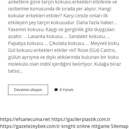
anketlere göre tarçın kokusu erkekleri etkileme ve
cezbetme konusunda ilk sırada yer alıyor. Hangi
kokular erkekleri etkiler? Karşı cinste onları ilk
etkileyen şey tarçın kokusudur. Daha fazla haber…
Yasemin kokusu. Kaygı ve gerginlik gibi duyguları
azaltır. … Lavanta kokusu. … Sandalet kokusu. …
Papatya kokusu. … Çikolata kokusu. … Meyveli koku.
Gül kokusu erkekleri etkiler mi? Rose (Gül) Castro,
gülün ayrışma ve dışkı atıklarında bulunan bir koku
molekülü olan indol içerdiğini belirtiyor. Kulağa biraz
tatsız…
Erkekler
Devamını okuyun
6 Yorum
Çiçek
Kokusu
Sever
Mi
https://efsanecuma.net
https://gazilerplastik.com.tr
https://gazetezeybek.com.tr
knight online
nttgame
Sitemap