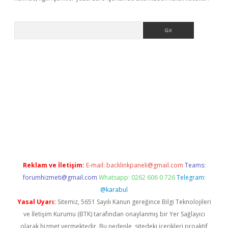
Arama
etexper
Reklam ve İletişim:
E-mail:
backlinkpaneli@gmail.com
Teams:
forumhizmeti@gmail.com
Whatsapp: 0262 606 0 726
Telegram:
@karabul
Yasal Uyarı:
Sitemiz, 5651 Sayılı Kanun gereğince Bilgi Teknolojileri
ve İletişim Kurumu (BTK) tarafından onaylanmış bir Yer Sağlayıcı
olarak hizmet vermektedir. Bu nedenle, sitedeki içerikleri proaktif