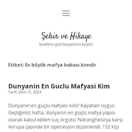
menüyü
Anasayfa
aç
Gizlilik Politikası
Şehir ve Hikaye
Yasal Uyarı
Kentlerin gizli hikayelerini keşfet!
Hakkımızda
Etiket:
En büyük mafya babası kimdir
Dunyanin En Guclu Mafyasi Kim
Tarih: Ekim 15, 2024
Dünyanın en güçlü mafyası kim? Kayahan Uygur.
Geçtiğimiz hafta, dünyanın en güçlü mafya yapısı
olarak kabul edilen suç örgütü ‘Ndrangheta’ya karşı
Avrupa çapında bir operasyon düzenlendi. 132 kişi