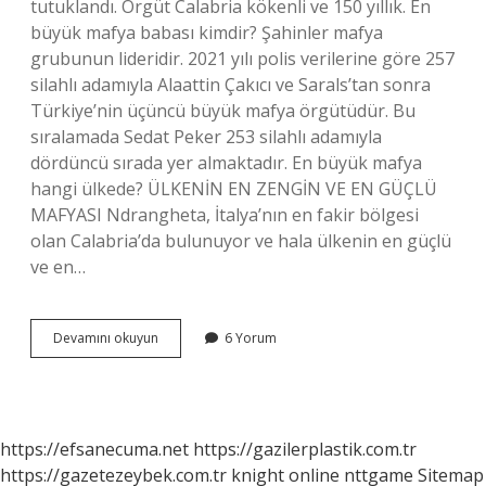
tutuklandı. Örgüt Calabria kökenli ve 150 yıllık. En
büyük mafya babası kimdir? Şahinler mafya
grubunun lideridir. 2021 yılı polis verilerine göre 257
silahlı adamıyla Alaattin Çakıcı ve Sarals’tan sonra
Türkiye’nin üçüncü büyük mafya örgütüdür. Bu
sıralamada Sedat Peker 253 silahlı adamıyla
dördüncü sırada yer almaktadır. En büyük mafya
hangi ülkede? ÜLKENİN EN ZENGİN VE EN GÜÇLÜ
MAFYASI Ndrangheta, İtalya’nın en fakir bölgesi
olan Calabria’da bulunuyor ve hala ülkenin en güçlü
ve en…
Dunyanin
Devamını okuyun
6 Yorum
En
Guclu
Mafyasi
Kim
https://efsanecuma.net
https://gazilerplastik.com.tr
https://gazetezeybek.com.tr
knight online
nttgame
Sitemap