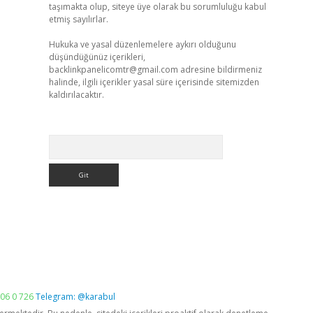
taşımakta olup, siteye üye olarak bu sorumluluğu kabul
etmiş sayılırlar.
Hukuka ve yasal düzenlemelere aykırı olduğunu
düşündüğünüz içerikleri,
backlinkpanelicomtr@gmail.com
adresine bildirmeniz
halinde, ilgili içerikler yasal süre içerisinde sitemizden
kaldırılacaktır.
Arama
06 0 726
Telegram: @karabul