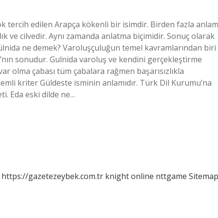
k tercih edilen Arapça kökenli bir isimdir. Birden fazla anlam
lık ve cilvedir. Aynı zamanda anlatma biçimidir. Sonuç olarak
ülnida ne demek? Varoluşçuluğun temel kavramlarından biri
nın sonudur. Gulnida varoluş ve kendini gerçekleştirme
k var olma çabası tüm çabalara rağmen başarısızlıkla
mli kriter Güldeste isminin anlamıdır. Türk Dil Kurumu’na
ti. Eda eski dilde ne…
https://gazetezeybek.com.tr
knight online
nttgame
Sitema