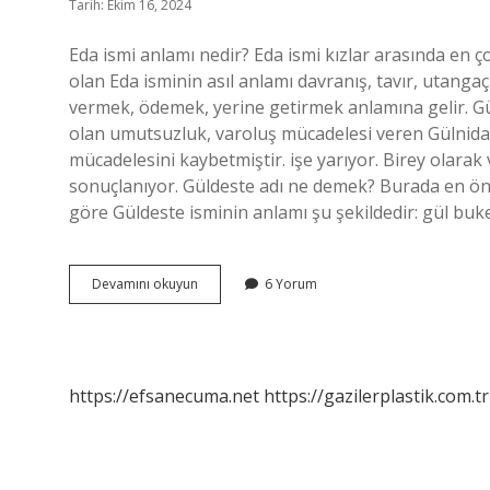
Tarih: Ekim 16, 2024
Eda ismi anlamı nedir? Eda ismi kızlar arasında en ço
olan Eda isminin asıl anlamı davranış, tavır, utangaç
vermek, ödemek, yerine getirmek anlamına gelir. G
olan umutsuzluk, varoluş mücadelesi veren Gülnida’
mücadelesini kaybetmiştir. işe yarıyor. Birey olara
sonuçlanıyor. Güldeste adı ne demek? Burada en öne
göre Güldeste isminin anlamı şu şekildedir: gül buke
Gül
Devamını okuyun
6 Yorum
Eda
Ne
Demek
https://efsanecuma.net
https://gazilerplastik.com.tr