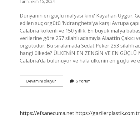
Tarih: Ekim 15, 2024
Dünyanın en güçlü mafyası kim? Kayahan Uygur. Geç
edilen suç örgütü ‘Ndrangheta’ya karşı Avrupa çapı
Calabria kökenli ve 150 yıllık. En büyük mafya babas
verilerine göre 257 silahlı adamıyla Alaattin Çakıc
örgütüdür. Bu sıralamada Sedat Peker 253 silahlı a
hangi ülkede? ÜLKENİN EN ZENGİN VE EN GÜÇLÜ MAF
Calabria’da bulunuyor ve hala ülkenin en güçlü ve 
Dunyanin
Devamını okuyun
6 Yorum
En
Guclu
Mafyasi
Kim
https://efsanecuma.net
https://gazilerplastik.com.tr