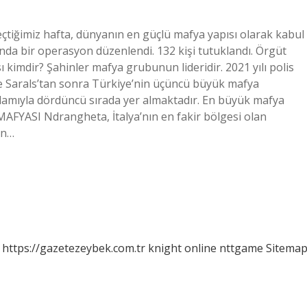
tiğimiz hafta, dünyanın en güçlü mafya yapısı olarak kabul
nda bir operasyon düzenlendi. 132 kişi tutuklandı. Örgüt
ı kimdir? Şahinler mafya grubunun lideridir. 2021 yılı polis
ı ve Sarals’tan sonra Türkiye’nin üçüncü büyük mafya
damıyla dördüncü sırada yer almaktadır. En büyük mafya
YASI Ndrangheta, İtalya’nın en fakir bölgesi olan
en…
https://gazetezeybek.com.tr
knight online
nttgame
Sitema