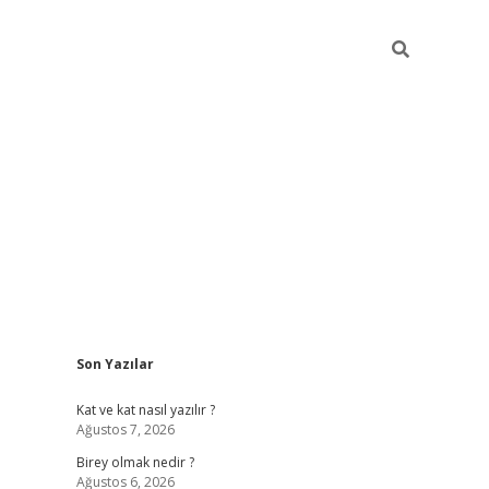
Sidebar
Son Yazılar
betexper
Kat ve kat nasıl yazılır ?
Ağustos 7, 2026
Birey olmak nedir ?
Ağustos 6, 2026