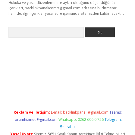
Hukuka ve yasal düzenlemelere aykırı olduğunu düşündüğünüz
içerikleri,
backlinkpanelicomtr@gmail.com
adresine bildirmeniz
halinde, ilgili içerikler yasal süre içerisinde sitemizden kaldırılacaktır.
Arama
etexper
Reklam ve İletişim:
E-mail:
backlinkpaneli@gmail.com
Teams:
forumhizmeti@gmail.com
Whatsapp: 0262 606 0 726
Telegram:
@karabul
Yasal Uyarı:
Sitemiz, 5651 Sayılı Kanun gereğince Bilgi Teknolojileri