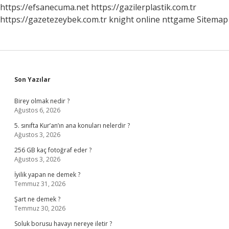
https://efsanecuma.net
https://gazilerplastik.com.tr
https://gazetezeybek.com.tr
knight online
nttgame
Sitemap
Sidebar
Son Yazılar
Birey olmak nedir ?
Ağustos 6, 2026
5. sınıfta Kur’an’ın ana konuları nelerdir ?
Ağustos 3, 2026
256 GB kaç fotoğraf eder ?
Ağustos 3, 2026
İyilik yapan ne demek ?
Temmuz 31, 2026
Şart ne demek ?
Temmuz 30, 2026
Soluk borusu havayı nereye iletir ?