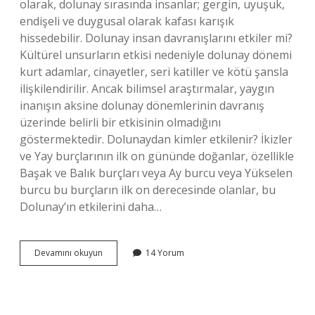
olarak, dolunay sırasında insanlar; gergin, uyuşuk,
endişeli ve duygusal olarak kafası karışık
hissedebilir. Dolunay insan davranışlarını etkiler mi?
Kültürel unsurların etkisi nedeniyle dolunay dönemi
kurt adamlar, cinayetler, seri katiller ve kötü şansla
ilişkilendirilir. Ancak bilimsel araştırmalar, yaygın
inanışın aksine dolunay dönemlerinin davranış
üzerinde belirli bir etkisinin olmadığını
göstermektedir. Dolunaydan kimler etkilenir? İkizler
ve Yay burçlarının ilk on gününde doğanlar, özellikle
Başak ve Balık burçları veya Ay burcu veya Yükselen
burcu bu burçların ilk on derecesinde olanlar, bu
Dolunay’ın etkilerini daha…
Dolunayda
Devamını okuyun
14 Yorum
Insanlar
Neden
Agresif
Olur