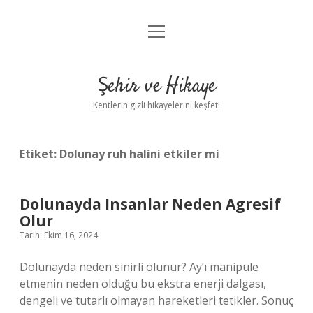
menüyü
Anasayfa
aç
Gizlilik Politikası
Şehir ve Hikaye
Yasal Uyarı
Kentlerin gizli hikayelerini keşfet!
Hakkımızda
Etiket:
Dolunay ruh halini etkiler mi
Dolunayda Insanlar Neden Agresif
Olur
Tarih: Ekim 16, 2024
Dolunayda neden sinirli olunur? Ay’ı manipüle
etmenin neden olduğu bu ekstra enerji dalgası,
dengeli ve tutarlı olmayan hareketleri tetikler. Sonuç