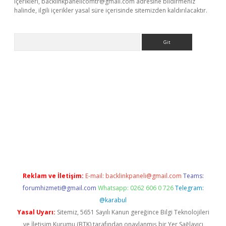
içerikleri,
backlinkpanelicomtr@gmail.com
adresine bildirmeniz
halinde, ilgili içerikler yasal süre içerisinde sitemizden kaldırılacaktır.
Arama
etexper
Reklam ve İletişim:
E-mail:
backlinkpaneli@gmail.com
Teams:
forumhizmeti@gmail.com
Whatsapp: 0262 606 0 726
Telegram:
@karabul
Yasal Uyarı:
Sitemiz, 5651 Sayılı Kanun gereğince Bilgi Teknolojileri
ve İletişim Kurumu (BTK) tarafından onaylanmış bir Yer Sağlayıcı