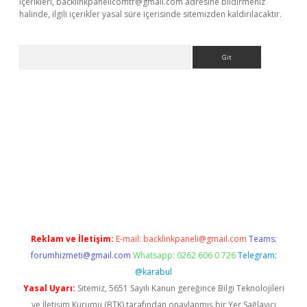
içerikleri,
backlinkpanelicomtr@gmail.com
adresine bildirmeniz
halinde, ilgili içerikler yasal süre içerisinde sitemizden kaldırılacaktır.
Arama
etexper
Reklam ve İletişim:
E-mail:
backlinkpaneli@gmail.com
Teams:
forumhizmeti@gmail.com
Whatsapp: 0262 606 0 726
Telegram:
@karabul
Yasal Uyarı:
Sitemiz, 5651 Sayılı Kanun gereğince Bilgi Teknolojileri
ve İletişim Kurumu (BTK) tarafından onaylanmış bir Yer Sağlayıcı