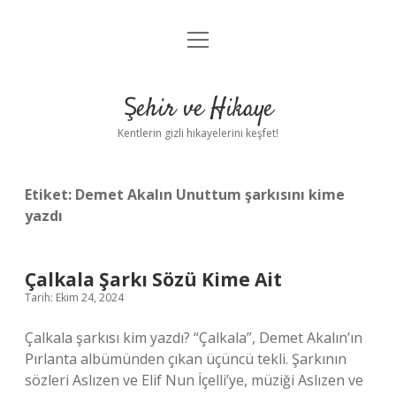
menüyü
Anasayfa
aç
Gizlilik Politikası
Şehir ve Hikaye
Yasal Uyarı
Kentlerin gizli hikayelerini keşfet!
Hakkımızda
Etiket:
Demet Akalın Unuttum şarkısını kime
yazdı
Çalkala Şarkı Sözü Kime Ait
Tarih: Ekim 24, 2024
Çalkala şarkısı kim yazdı? “Çalkala”, Demet Akalın’ın
Pırlanta albümünden çıkan üçüncü tekli. Şarkının
sözleri Aslızen ve Elif Nun İçelli’ye, müziği Aslızen ve