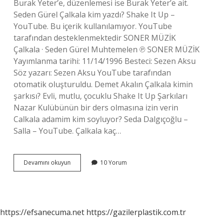
Burak Yeter’e, düzenlemesi ise Burak Yeter’e ait.
Seden Gürel Çalkala kim yazdı? Shake It Up –
YouTube. Bu içerik kullanılamıyor. YouTube
tarafından desteklenmektedir SONER MÜZİK
Çalkala · Seden Gürel Muhtemelen ℗ SONER MÜZİK
Yayımlanma tarihi: 11/14/1996 Besteci: Sezen Aksu
Söz yazarı: Sezen Aksu YouTube tarafından
otomatik oluşturuldu. Demet Akalın Çalkala kimin
şarkısı? Evli, mutlu, çocuklu Shake It Up Şarkıları
Nazar Kulübünün bir ders olmasına izin verin
Calkala adamim kim soyluyor? Seda Dalgıçoğlu –
Salla – YouTube. Çalkala kaç…
Çalkala
Devamını okuyun
10 Yorum
Şarkı
Sözü
Kime
Ait
https://efsanecuma.net
https://gazilerplastik.com.tr