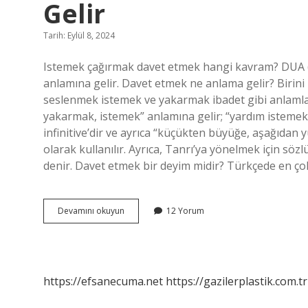
Gelir
Tarih: Eylül 8, 2024
Istemek çağırmak davet etmek hangi kavram? DUA 
anlamına gelir. Davet etmek ne anlama gelir? Birin
seslenmek istemek ve yakarmak ibadet gibi anlamla
yakarmak, istemek” anlamına gelir; “yardım istemek” 
infinitive’dir ve ayrıca “küçükten büyüğe, aşağıdan 
olarak kullanılır. Ayrıca, Tanrı’ya yönelmek için sözlü
denir. Davet etmek bir deyim midir? Türkçede en çok
Çağırmak
Devamını okuyun
12 Yorum
Davet
Etmek
Istemek
Ne
Anlama
https://efsanecuma.net
https://gazilerplastik.com.tr
Gelir