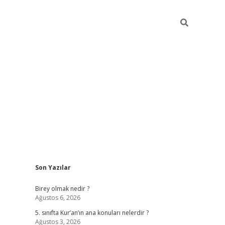
Sidebar
Son Yazılar
betexper
Birey olmak nedir ?
Ağustos 6, 2026
5. sınıfta Kur’an’ın ana konuları nelerdir ?
Ağustos 3, 2026