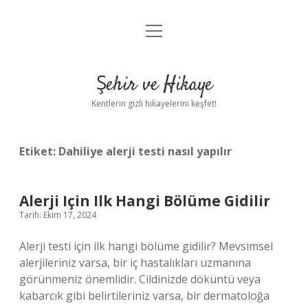
menüyü
Anasayfa
aç
Gizlilik Politikası
Şehir ve Hikaye
Yasal Uyarı
Kentlerin gizli hikayelerini keşfet!
Hakkımızda
Etiket:
Dahiliye alerji testi nasıl yapılır
Alerji Için Ilk Hangi Bölüme Gidilir
Tarih: Ekim 17, 2024
Alerji testi için ilk hangi bölüme gidilir? Mevsimsel
alerjileriniz varsa, bir iç hastalıkları uzmanına
görünmeniz önemlidir. Cildinizde döküntü veya
kabarcık gibi belirtileriniz varsa, bir dermatoloğa