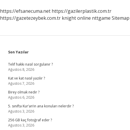
Bölüme
Gidilir
https://efsanecuma.net
https://gazilerplastik.com.tr
https://gazetezeybek.com.tr
knight online
nttgame
Sitemap
Sidebar
Son Yazılar
Telif hakkı nasıl sorgulanır ?
Ağustos 8, 2026
Kat ve kat nasıl yazılır ?
Ağustos 7, 2026
Birey olmak nedir ?
Ağustos 6, 2026
5. sınıfta Kur’an’ın ana konuları nelerdir ?
Ağustos 3, 2026
256 GB kaç fotoğraf eder ?
Ağustos 3, 2026