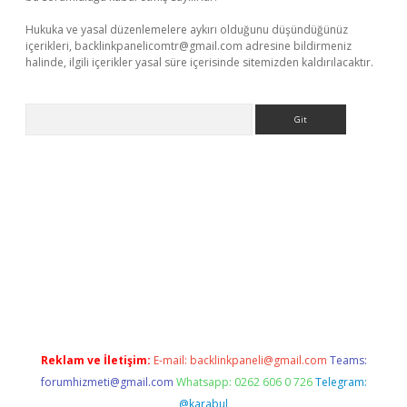
Hukuka ve yasal düzenlemelere aykırı olduğunu düşündüğünüz
içerikleri,
backlinkpanelicomtr@gmail.com
adresine bildirmeniz
halinde, ilgili içerikler yasal süre içerisinde sitemizden kaldırılacaktır.
Arama
etexper
Reklam ve İletişim:
E-mail:
backlinkpaneli@gmail.com
Teams:
forumhizmeti@gmail.com
Whatsapp: 0262 606 0 726
Telegram:
@karabul