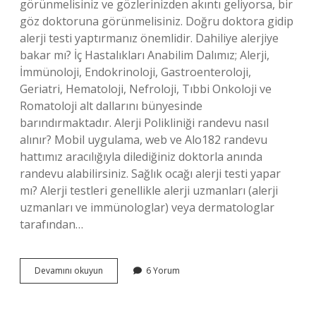
görünmelisiniz ve gözlerinizden akıntı geliyorsa, bir
göz doktoruna görünmelisiniz. Doğru doktora gidip
alerji testi yaptırmanız önemlidir. Dahiliye alerjiye
bakar mı? İç Hastalıkları Anabilim Dalımız; Alerji,
İmmünoloji, Endokrinoloji, Gastroenteroloji,
Geriatri, Hematoloji, Nefroloji, Tıbbi Onkoloji ve
Romatoloji alt dallarını bünyesinde
barındırmaktadır. Alerji Polikliniği randevu nasıl
alınır? Mobil uygulama, web ve Alo182 randevu
hattımız aracılığıyla dilediğiniz doktorla anında
randevu alabilirsiniz. Sağlık ocağı alerji testi yapar
mı? Alerji testleri genellikle alerji uzmanları (alerji
uzmanları ve immünologlar) veya dermatologlar
tarafından…
Alerji
Devamını okuyun
6 Yorum
Için
Ilk
Hangi