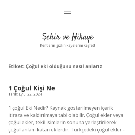
menüyü
Anasayfa
aç
Gizlilik Politikası
Şehir ve Hikaye
Yasal Uyarı
Kentlerin gizli hikayelerini keşfet!
Hakkımızda
Etiket:
Çoğul eki olduğunu nasıl anlarız
1 Çoğul Kişi Ne
Tarih: Eylül 22, 2024
1 çoğul Eki Nedir? Kaynak gösterilmeyen içerik
itiraza ve kaldırılmaya tabi olabilir. Çoğul ekler veya
çoğul ekler, tekil isimlerin sonuna yerleştirilerek
çoğul anlam katan eklerdir. Türkçedeki çoğul ekler -