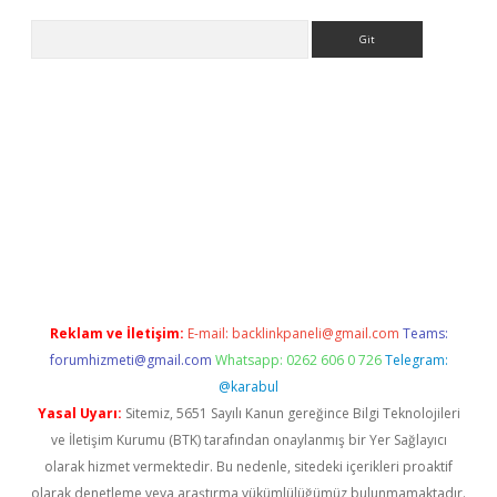
Arama
etexper
Reklam ve İletişim:
E-mail:
backlinkpaneli@gmail.com
Teams:
forumhizmeti@gmail.com
Whatsapp: 0262 606 0 726
Telegram:
@karabul
Yasal Uyarı:
Sitemiz, 5651 Sayılı Kanun gereğince Bilgi Teknolojileri
ve İletişim Kurumu (BTK) tarafından onaylanmış bir Yer Sağlayıcı
olarak hizmet vermektedir. Bu nedenle, sitedeki içerikleri proaktif
olarak denetleme veya araştırma yükümlülüğümüz bulunmamaktadır.